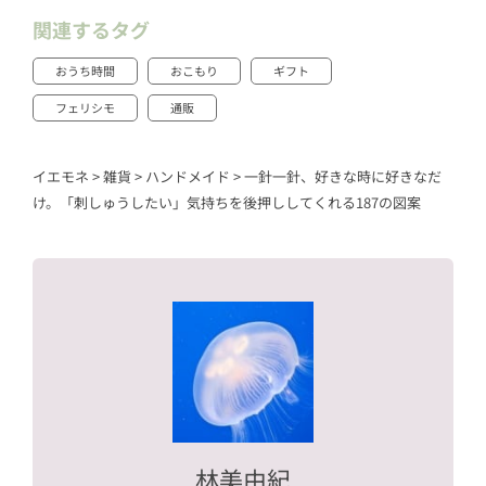
関連するタグ
おうち時間
おこもり
ギフト
フェリシモ
通販
イエモネ
>
雑貨
>
ハンドメイド
>
一針一針、好きな時に好きなだ
け。「刺しゅうしたい」気持ちを後押ししてくれる187の図案
林美由紀