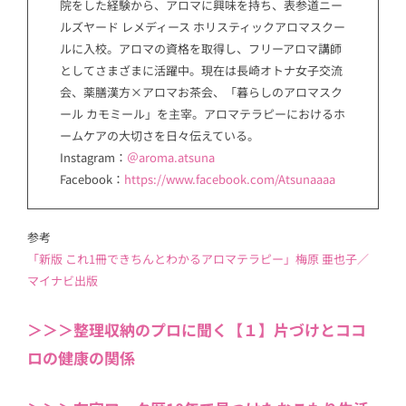
院をした経験から、アロマに興味を持ち、表参道ニー
ルズヤード レメディース ホリスティックアロマスクー
ルに入校。アロマの資格を取得し、フリーアロマ講師
としてさまざまに活躍中。現在は長崎オトナ女子交流
会、薬膳漢方×アロマお茶会、「暮らしのアロマスク
ール カモミール」を主宰。アロマテラピーにおけるホ
ームケアの大切さを日々伝えている。
Instagram：
＠aroma.atsuna
Facebook：
https://www.facebook.com/Atsunaaaa
参考
「新版 これ1冊できちんとわかるアロマテラピー」梅原 亜也子／
マイナビ出版
＞＞＞整理収納のプロに聞く【１】片づけとココ
ロの健康の関係