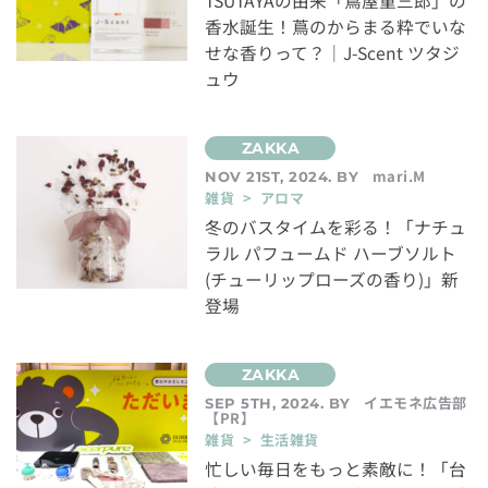
TSUTAYAの由来「蔦屋重三郎」の
香水誕生！蔦のからまる粋でいな
せな香りって？｜J-Scent ツタジ
ュウ
mari.M
NOV 21ST, 2024. BY
雑貨 > アロマ
冬のバスタイムを彩る！「ナチュ
ラル パフュームド ハーブソルト
(チューリップローズの香り)」新
登場
イエモネ広告部
SEP 5TH, 2024. BY
【PR】
雑貨 > 生活雑貨
忙しい毎日をもっと素敵に！「台