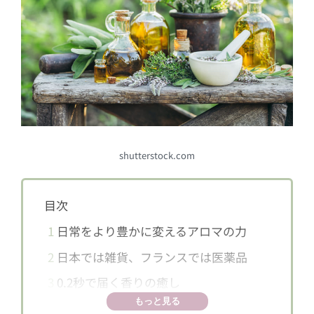
shutterstock.com
目次
1
日常をより豊かに変えるアロマの力
2
日本では雑貨、フランスでは医薬品
3
0.2秒で届く香りの癒し
もっと見る