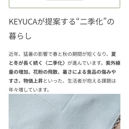
2.2
「幅 × 奥行き × 高さ」を意識す
る
KEYUCAが提案する“二季化”の
2.3
ナイスアイデア！朝食セット・す
ぐ食べてねセット
暮らし
3
冷蔵庫ドアポケット
4
冷凍庫
近年、猛暑の影響で春と秋の期間が短くなり、
夏
5
野菜室
と冬が長く続く〈二季化〉
が進んでいます。
紫外線
量の増加、花粉の飛散、暑さによる食品の傷みや
6
収納ポイントのまとめ
すさ、物価上昇
といった、生活者が抱える課題は
7
2026年春のおすすめ新作
年々増しています。
7.1
ハレの日も日常も使えるオシャレ
グッズ
7.2
花粉対策グッズ
7.3
トラベル快適グッズ