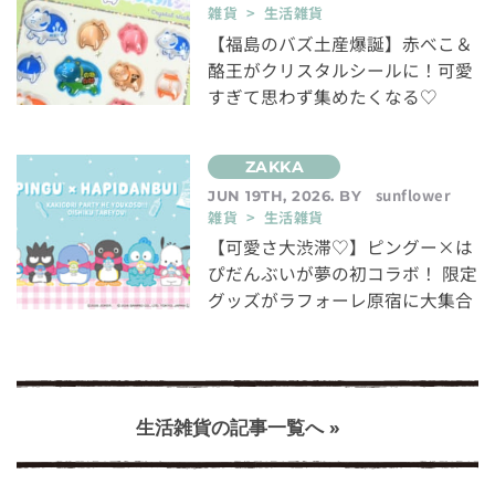
雑貨 > 生活雑貨
【福島のバズ土産爆誕】赤べこ＆
酪王がクリスタルシールに！可愛
すぎて思わず集めたくなる♡
sunflower
JUN 19TH, 2026. BY
雑貨 > 生活雑貨
【可愛さ大渋滞♡】ピングー×は
ぴだんぶいが夢の初コラボ！ 限定
グッズがラフォーレ原宿に大集合
生活雑貨の記事一覧へ »