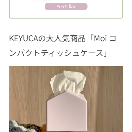
れも簡単
もっと見る
2
選ばれる理由とは？実際に使ってみ
た！
2.1
簡単に詰め替え可能
KEYUCAの大人気商品「Moi コ
2.2
最後の一枚までスルッと引き出せ
る
ンパクトティッシュケース」
2.3
購入者のレビュー