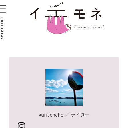
CATEGORY
kurisencho
／ ライター