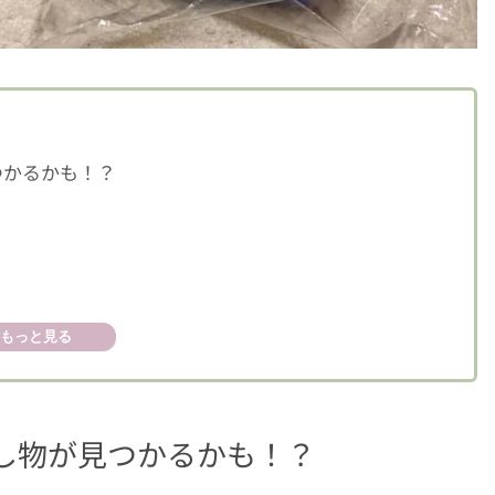
つかるかも！？
もっと見る
ス」
し物が見つかるかも！？
ュがジャストフィット！