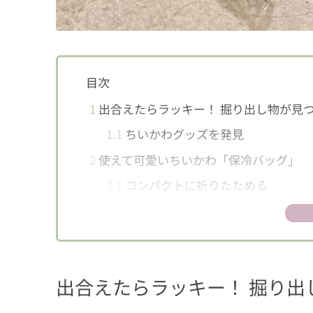
目次
1
出合えたらラッキー！ 掘り出し物が見
1.1
ちいかわグッズを発見
2
使えて可愛いちいかわ「保冷バッグ」
2.1
コンパクトに折りたためる
2.2
予想以上に大容量
3
いろいろ入って便利な「ティッシュケー
3.1
ほのぼのする癒しのデザイン
出合えたらラッキー！ 掘り出
3.2
100均で買えるウェットティッシ