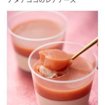
6
成城石井自家製 わらび玉と羊羹の紀州
南高梅ゼリーよせ