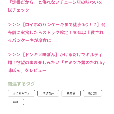
「定番だから」と侮れないチェーン店の味わいを
総チェック
＞＞＞【ロイホのパンケーキまで徒歩0秒！？】発
売前に実食したらストック確定！40年以上愛され
るパンケーキが冷食に
＞＞＞【ドンキ×味ぽん】かけるだけでギルティ
麺！欲望のまま楽しみたい「ヤミツキ麺のたれ by
味ぽん」をレビュー
関連するタグ
おうちカフェ
成城石井
新商品
新発売
話題