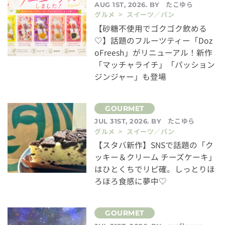
たこゆら
AUG 1ST, 2026. BY
グルメ > スイーツ／パン
【砂糖不使用でゴクゴク飲める
♡】話題のフルーツティー「Doz
oFreesh」がリニューアル！新作
「マッチャライチ」「パッション
ジンジャー」も登場
たこゆら
JUL 31ST, 2026. BY
グルメ > スイーツ／パン
【スタバ新作】SNSで話題の「ク
ッキー＆クリーム チーズケーキ」
はひとくちでリピ確。しっとりほ
ろほろ食感に夢中♡