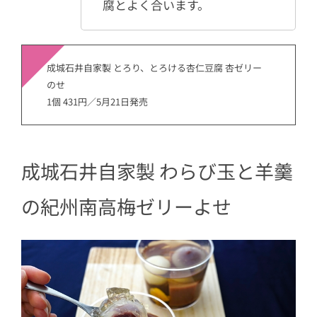
腐とよく合います。
成城石井自家製 とろり、とろける杏仁豆腐 杏ゼリー
のせ
1個 431円／5月21日発売
成城石井自家製 わらび玉と羊羹
の紀州南高梅ゼリーよせ