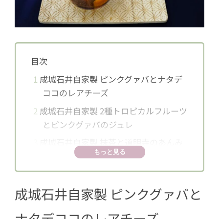
目次
1
成城石井自家製 ピンクグァバとナタデ
ココのレアチーズ
2
成城石井自家製 2種トロピカルフルーツ
とピンクグァバのジュレ
3
成城石井自家製 抹茶と道明寺のあんみ
もっと見る
つ
4
成城石井自家製 レモンミルクゼリーと4
種フルーツのマチェドニア
成城石井自家製 ピンクグァバと
5
成城石井自家製 とろり、とろける杏仁
ナタデココのレアチーズ
豆腐 杏ゼリーのせ