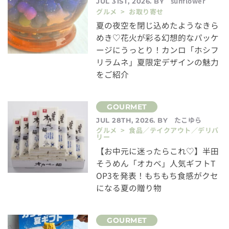
sunflower
JUL 31ST, 2026. BY
グルメ > お取り寄せ
夏の夜空を閉じ込めたようなきら
めき♡花火が彩る幻想的なパッケ
ージにうっとり！カンロ「ホシフ
リラムネ」夏限定デザインの魅力
をご紹介
たこゆら
JUL 28TH, 2026. BY
グルメ > 食品／テイクアウト／デリバ
リー
【お中元に迷ったらこれ♡】半田
そうめん「オカベ」人気ギフトT
OP3を発表！もちもち食感がクセ
になる夏の贈り物