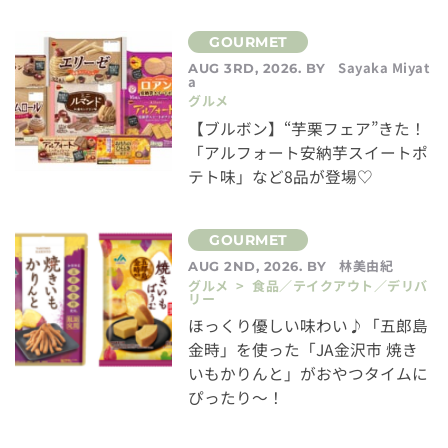
Sayaka Miyat
AUG 3RD, 2026. BY
a
グルメ
【ブルボン】“芋栗フェア”きた！
「アルフォート安納芋スイートポ
テト味」など8品が登場♡
林美由紀
AUG 2ND, 2026. BY
グルメ > 食品／テイクアウト／デリバ
リー
ほっくり優しい味わい♪「五郎島
金時」を使った「JA金沢市 焼き
いもかりんと」がおやつタイムに
ぴったり～！