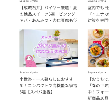
Sayaka Miyata
Sayaka Miyata
【成城石井】バイヤー厳選！夏
室内でも日
の絶品スイーツ6選｜ピンクグ
『イエナカ
ァバ・あんみつ・杏仁豆腐も♡
対策を専門
Sayaka Miyata
Sayaka Miyata
小世帯・一人暮らしにおすす
【おうちで
め！コンパクトで高機能な家電
「春の世界
5選【スぺパ重視】
中！フォー
新商品10