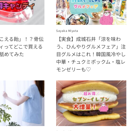
Sayaka Miyata
こえる飴」！？骨伝
【実食】成城石井「涼を味わ
ィってどこで買える
う、ひんやりグルメフェア」注
舐めてみた
目グルメはこれ！韓国風冷やし
中華・チュクミポックム・塩レ
モンゼリーも♡