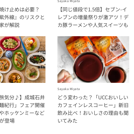
Sayaka Miyata
焼け止めは必要？
【同じ値段で1.5倍】セブン-イ
紫外線』のリスクと
レブンの増量祭りが激アツ！デ
家が解説
カ豚ラーメンや人気スイーツも
Sayaka Miyata
旅気分♪】成城石井
どう変わった？「UCCおいしい
麺紀行」フェア開催
カフェインレスコーヒー」新旧
やホッケンミーなど
飲み比べ！おいしさの理由も聞
品が登場
いてみた