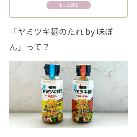
3
夏の冷蔵庫に常備したい「ヤミツキ麺
もっと見る
のたれ by 味ぽん」
「ヤミツキ麺のたれ by 味ぽ
ん」って？