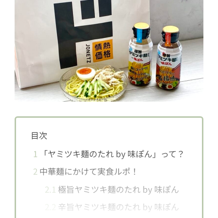
目次
1
「ヤミツキ麺のたれ by 味ぽん」って？
2
中華麺にかけて実食ルポ！
2.1
極旨ヤミツキ麺のたれ by 味ぽん
2.2
辛旨ヤミツキ麺のたれ by 味ぽん