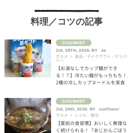
料理／コツの記事
ao
JUL 28TH, 2026. BY
グルメ > 食品／テイクアウト／デリバ
リー
【お湯なしでカップ麺ができ
る！？】冷たい麺がもっちもち！
2種の冷しカップヌードルを実食
sunflower
JUL 2ND, 2026. BY
グルメ > レシピ／献立
【夏前の食習慣】おいしく無理な
く続けられる！「あじかんごぼう