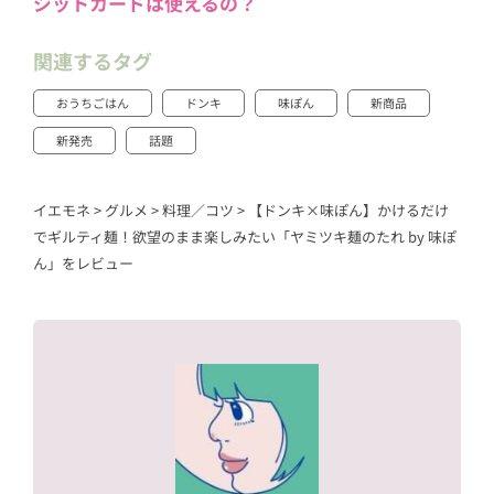
ジットカードは使えるの？
関連するタグ
おうちごはん
ドンキ
味ぽん
新商品
新発売
話題
イエモネ
>
グルメ
>
料理／コツ
>
【ドンキ×味ぽん】かけるだけ
でギルティ麺！欲望のまま楽しみたい「ヤミツキ麺のたれ by 味ぽ
ん」をレビュー