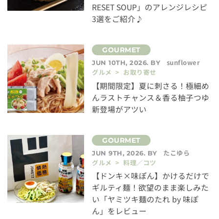
RESET SOUP」のアレンジレシピ
3選をご紹介♪
sunflower
JUN 10TH, 2026. BY
グルメ > お取り寄せ
【期間限定】夏に刺さる！極細め
んラストチャンス＆香る柚子つゆ
新登場がアツい
たこゆら
JUN 9TH, 2026. BY
グルメ > 料理／コツ
【ドンキ×味ぽん】かけるだけで
ギルティ麺！欲望のまま楽しみた
い「ヤミツキ麺のたれ by 味ぽ
ん」をレビュー