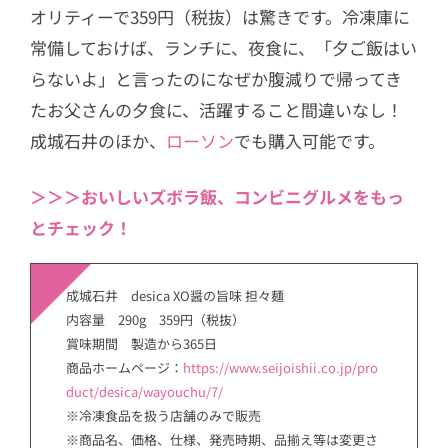
オリティーで359円（税抜）は驚きです。冷凍庫に
常備しておけば、ランチに、夜食に、「夕ご飯はい
らないよ」と言ったのになぜか腹減りで帰ってき
たお父さんの夕食に、活躍すること間違いなし！
成城石井のほか、
ローソン
でも購入可能です。
＞＞＞おいしいズボラ飯、コンビニグルメをもっ
とチェック！
成城石井 desica XO醤の旨味 担々麺
内容量 290g 359円（税抜）
賞味期間 製造から365日
商品ホームページ：
https://www.seijoishii.co.jp/pro
duct/desica/wayouchu/7/
※冷凍食品を扱う店舗のみで販売
※商品名、価格、仕様、発売時期、品揃え等は変更さ