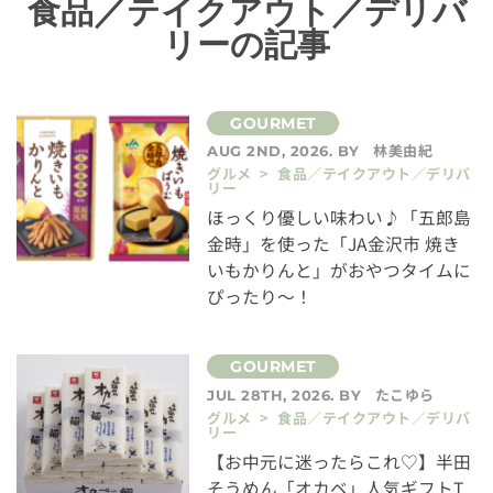
食品／テイクアウト／デリバ
リーの記事
林美由紀
AUG 2ND, 2026. BY
グルメ > 食品／テイクアウト／デリバ
リー
ほっくり優しい味わい♪「五郎島
金時」を使った「JA金沢市 焼き
いもかりんと」がおやつタイムに
ぴったり～！
たこゆら
JUL 28TH, 2026. BY
グルメ > 食品／テイクアウト／デリバ
リー
【お中元に迷ったらこれ♡】半田
そうめん「オカベ」人気ギフトT