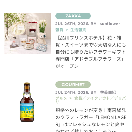
sunflower
JUL 26TH, 2026. BY
雑貨 > 生活雑貨
【品川プリンスホテル】花・雑
貨・スイーツまで♡大切な人にも
自分にも贈りたいフラワーギフト
専門店「アドラブルフラワーズ」
がオープン！
林美由紀
JUL 24TH, 2026. BY
グルメ > 食品／テイクアウト／デリバ
リー
規格外のレモンが変身！南房総発
のクラフトラガー「LEMON LAGE
R」はフレッシュなレモンと爽や
かなのど越しでおいしそう～