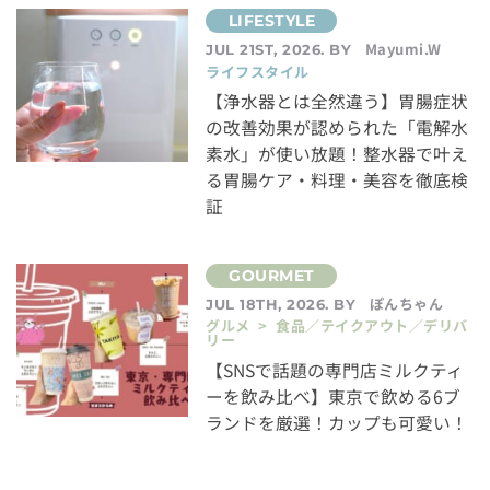
Mayumi.W
JUL 21ST, 2026. BY
ライフスタイル
【浄水器とは全然違う】胃腸症状
の改善効果が認められた「電解水
素水」が使い放題！整水器で叶え
る胃腸ケア・料理・美容を徹底検
証
ぽんちゃん
JUL 18TH, 2026. BY
グルメ > 食品／テイクアウト／デリバ
リー
【SNSで話題の専門店ミルクティ
ーを飲み比べ】東京で飲める6ブ
ランドを厳選！カップも可愛い！