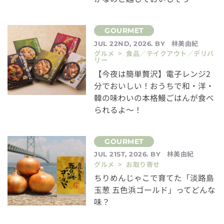
林美由紀
JUL 22ND, 2026. BY
グルメ > 食品／テイクアウト／デリバ
リー
【今夜は簡単贅沢】電子レンジ2
分でおいしい！おうちで和・洋・
韓の味わいの本格鰻ごはんが食べ
られるよ～！
林美由紀
JUL 21ST, 2026. BY
グルメ > お取り寄せ
ちりめんじゃこで育てた「淡路島
玉葱 五色浜ゴールド」ってどんな
味？