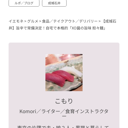
ルポ／ブログ
成城石井
イエモネ
>
グルメ
>
食品／テイクアウト／デリバリー
>
【成城石
井】旨辛で常備決定！自宅で本格的「XO醤の旨味 担々麺」
こもり
Komori
／ライター／食育インストラクタ
ー
東京の片隅で夫・娘２人・黒猫と暮らして