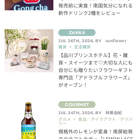
発売前に実食！南国気分になれる
新作ドリンク2種をレビュー
sunflower
JUL 26TH, 2026. BY
雑貨 > 生活雑貨
【品川プリンスホテル】花・雑
貨・スイーツまで♡大切な人にも
自分にも贈りたいフラワーギフト
専門店「アドラブルフラワーズ」
がオープン！
林美由紀
JUL 24TH, 2026. BY
グルメ > 食品／テイクアウト／デリバ
リー
規格外のレモンが変身！南房総発
のクラフトラガー「LEMON LAGE