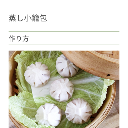
蒸し小籠包
作り方