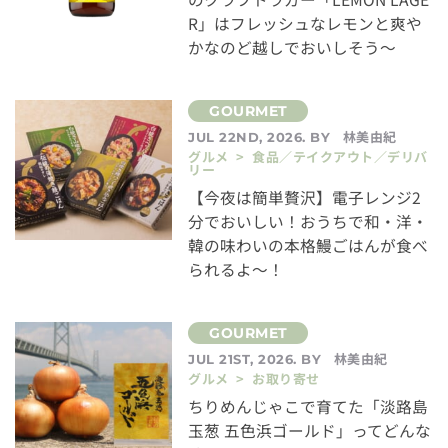
R」はフレッシュなレモンと爽や
かなのど越しでおいしそう～
林美由紀
JUL 22ND, 2026. BY
グルメ > 食品／テイクアウト／デリバ
リー
【今夜は簡単贅沢】電子レンジ2
分でおいしい！おうちで和・洋・
韓の味わいの本格鰻ごはんが食べ
られるよ～！
林美由紀
JUL 21ST, 2026. BY
グルメ > お取り寄せ
ちりめんじゃこで育てた「淡路島
玉葱 五色浜ゴールド」ってどんな