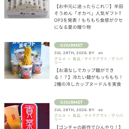
【お中元に迷ったらこれ♡】半田
そうめん「オカベ」人気ギフトT
OP3を発表！もちもち食感がクセ
になる夏の贈り物
ao
JUL 28TH, 2026. BY
グルメ > 食品／テイクアウト／デリバ
リー
【お湯なしでカップ麺ができ
る！？】冷たい麺がもっちもち！
2種の冷しカップヌードルを実食
ao
JUL 28TH, 2026. BY
グルメ > 食品／テイクアウト／デリバ
リー
【ゴンチャの新作でひんやり！】