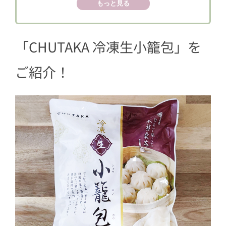
3
焼き小籠包
もっと見る
3.1
作り方
3.2
実食！ 焼き小籠包
「CHUTAKA 冷凍生小籠包」を
4
まとめ
ご紹介！