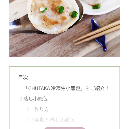
目次
1
「CHUTAKA 冷凍生小籠包」をご紹介！
2
蒸し小籠包
2.1
作り方
2.2
実食！ 蒸し小籠包