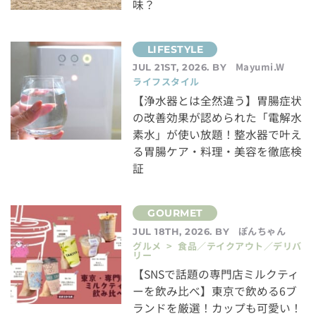
味？
Mayumi.W
JUL 21ST, 2026. BY
ライフスタイル
【浄水器とは全然違う】胃腸症状
の改善効果が認められた「電解水
素水」が使い放題！整水器で叶え
る胃腸ケア・料理・美容を徹底検
証
ぽんちゃん
JUL 18TH, 2026. BY
グルメ > 食品／テイクアウト／デリバ
リー
【SNSで話題の専門店ミルクティ
ーを飲み比べ】東京で飲める6ブ
ランドを厳選！カップも可愛い！