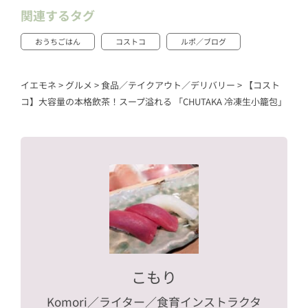
関連するタグ
おうちごはん
コストコ
ルポ／ブログ
イエモネ
>
グルメ
>
食品／テイクアウト／デリバリー
>
【コスト
コ】大容量の本格飲茶！スープ溢れる 「CHUTAKA 冷凍生小籠包」
こもり
Komori
／ライター／食育インストラクタ