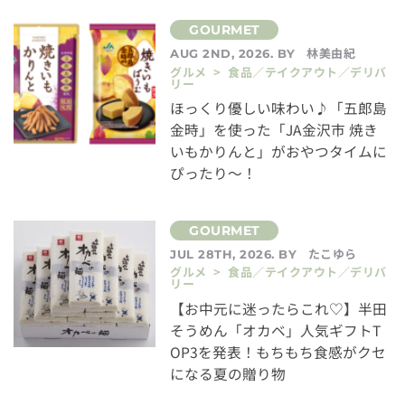
林美由紀
AUG 2ND, 2026. BY
グルメ > 食品／テイクアウト／デリバ
リー
ほっくり優しい味わい♪「五郎島
金時」を使った「JA金沢市 焼き
いもかりんと」がおやつタイムに
ぴったり～！
たこゆら
JUL 28TH, 2026. BY
グルメ > 食品／テイクアウト／デリバ
リー
【お中元に迷ったらこれ♡】半田
そうめん「オカベ」人気ギフトT
OP3を発表！もちもち食感がクセ
になる夏の贈り物