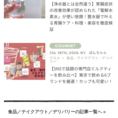
【浄水器とは全然違う】胃腸症状
の改善効果が認められた「電解水
素水」が使い放題！整水器で叶え
る胃腸ケア・料理・美容を徹底検
証
ぽんちゃん
JUL 18TH, 2026. BY
グルメ > 食品／テイクアウト／デリバ
リー
【SNSで話題の専門店ミルクティ
ーを飲み比べ】東京で飲める6ブ
ランドを厳選！カップも可愛い！
食品／テイクアウト／デリバリーの記事一覧へ »