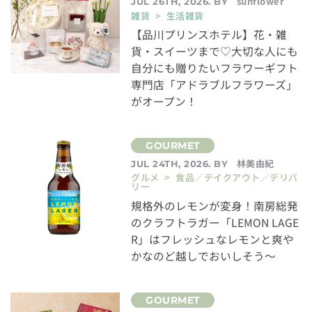
sunflower
JUL 26TH, 2026. BY
雑貨 > 生活雑貨
【品川プリンスホテル】花・雑
貨・スイーツまで♡大切な人にも
自分にも贈りたいフラワーギフト
専門店「アドラブルフラワーズ」
がオープン！
林美由紀
JUL 24TH, 2026. BY
グルメ > 食品／テイクアウト／デリバ
リー
規格外のレモンが変身！南房総発
のクラフトラガー「LEMON LAGE
R」はフレッシュなレモンと爽や
かなのど越しでおいしそう～