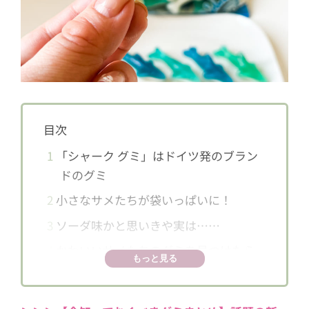
目次
1
「シャーク グミ」はドイツ発のブラン
ドのグミ
2
小さなサメたちが袋いっぱいに！
3
ソーダ味かと思いきや実は……
4
かわいいサメたちのグミを見つけたら
もっと見る
捕獲して！