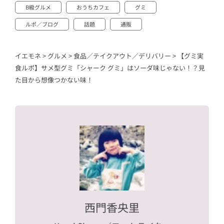
B級グルメ
おうちカフェ
グミ
ルポ／ブログ
話題
通販
イエモネ
>
グルメ
>
食品／テイクアウト／デリバリー
>
【グミ実
食ルポ】サメ型グミ「シャーク グミ」はソーダ味じゃない！？見
た目から想像つかない味！
西門香央里