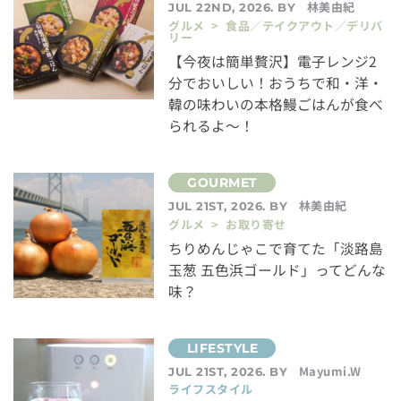
林美由紀
JUL 22ND, 2026. BY
グルメ > 食品／テイクアウト／デリバ
リー
【今夜は簡単贅沢】電子レンジ2
分でおいしい！おうちで和・洋・
韓の味わいの本格鰻ごはんが食べ
られるよ～！
林美由紀
JUL 21ST, 2026. BY
グルメ > お取り寄せ
ちりめんじゃこで育てた「淡路島
玉葱 五色浜ゴールド」ってどんな
味？
Mayumi.W
JUL 21ST, 2026. BY
ライフスタイル