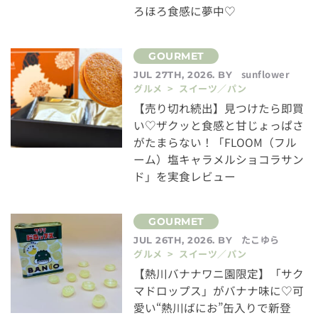
ろほろ食感に夢中♡
sunflower
JUL 27TH, 2026. BY
グルメ > スイーツ／パン
【売り切れ続出】見つけたら即買
い♡ザクッと食感と甘じょっぱさ
がたまらない！「FLOOM（フル
ーム）塩キャラメルショコラサン
ド」を実食レビュー
たこゆら
JUL 26TH, 2026. BY
グルメ > スイーツ／パン
【熱川バナナワニ園限定】「サク
マドロップス」がバナナ味に♡可
愛い“熱川ばにお”缶入りで新登