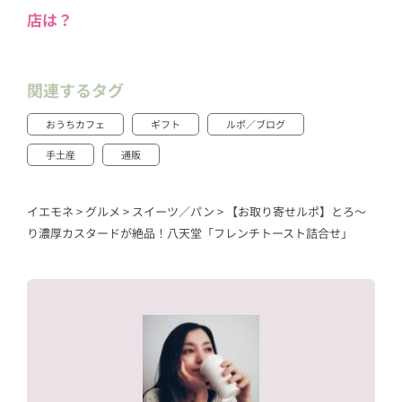
店は？
関連するタグ
おうちカフェ
ギフト
ルポ／ブログ
手土産
通販
イエモネ
>
グルメ
>
スイーツ／パン
>
【お取り寄せルポ】とろ～
り濃厚カスタードが絶品！八天堂「フレンチトースト詰合せ」