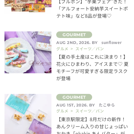
【ブルボン】“芋栗フェア”きた！
「アルフォート安納芋スイートポ
テト味」など8品が登場♡
sunflower
AUG 2ND, 2026. BY
グルメ > スイーツ／パン
【夏の手土産はこれに決まり！】
花火にひまわり、アイスまで♡ 夏
モチーフが可愛すぎる限定ラスク
が登場
たこゆら
AUG 1ST, 2026. BY
グルメ > スイーツ／パン
【東京駅限定】8月だけの新作！
あんクリーム入りの甘じょっぱい
おかき「okaki+ あんバター」が