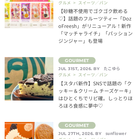
グルメ > スイーツ／パン
【砂糖不使用でゴクゴク飲める
♡】話題のフルーツティー「Doz
oFreesh」がリニューアル！新作
「マッチャライチ」「パッション
ジンジャー」も登場
たこゆら
JUL 31ST, 2026. BY
グルメ > スイーツ／パン
【スタバ新作】SNSで話題の「ク
ッキー＆クリーム チーズケーキ」
はひとくちでリピ確。しっとりほ
ろほろ食感に夢中♡
sunflower
JUL 27TH, 2026. BY