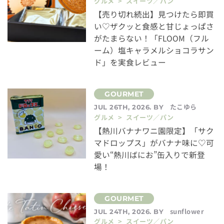
グルメ > スイーツ／パン
【売り切れ続出】見つけたら即買
い♡ザクッと食感と甘じょっぱさ
がたまらない！「FLOOM（フル
ーム）塩キャラメルショコラサン
ド」を実食レビュー
たこゆら
JUL 26TH, 2026. BY
グルメ > スイーツ／パン
【熱川バナナワニ園限定】「サク
マドロップス」がバナナ味に♡可
愛い“熱川ばにお”缶入りで新登
場！
sunflower
JUL 24TH, 2026. BY
グルメ > スイーツ／パン