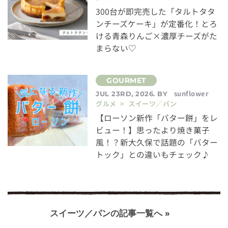
300台が即完売した「タルトタタ
ンチーズケーキ」が定番化！とろ
ける青森りんご×濃厚チーズがた
まらない♡
sunflower
JUL 23RD, 2026. BY
グルメ > スイーツ／パン
【ローソン新作「バター餅」をレ
ビュー！】思ったより焼き菓子
風！？新大久保で話題の「バター
トック」との違いもチェック♪
スイーツ／パンの記事一覧へ »