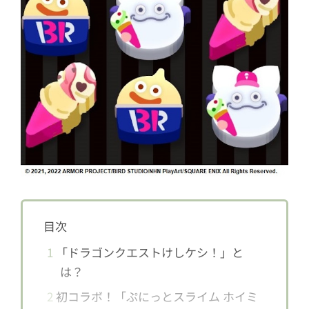
目次
1
「ドラゴンクエストけしケシ！」と
は？
2
初コラボ！「ぷにっとスライム ホイミ