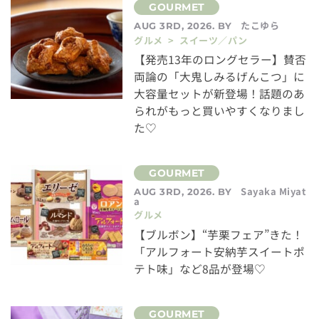
たこゆら
AUG 3RD, 2026. BY
グルメ > スイーツ／パン
【発売13年のロングセラー】賛否
両論の「大鬼しみるげんこつ」に
大容量セットが新登場！話題のあ
られがもっと買いやすくなりまし
た♡
Sayaka Miyat
AUG 3RD, 2026. BY
a
グルメ
【ブルボン】“芋栗フェア”きた！
「アルフォート安納芋スイートポ
テト味」など8品が登場♡