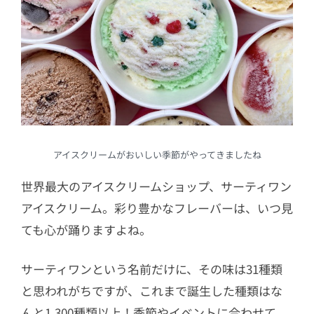
プ」
5.5
ポケモン サプライズケーキ ※在
庫僅少
5.6
ポケモン パレットケーキ
5.7
トイ・ストーリー / パレット８
5.8
ミッキー＆ミニー / クラシックデ
コレーション ※在庫僅少
アイスクリームがおいしい季節がやってきましたね
5.9
サンリオキャラクターズ スノーパ
世界最大のアイスクリームショップ、サーティワン
レット ※在庫僅少
アイスクリーム。彩り豊かなフレーバーは、いつ見
ても心が踊りますよね。
サーティワンという名前だけに、その味は31種類
と思われがちですが、これまで誕生した種類はな
んと1,300種類以上！季節やイベントに合わせて、