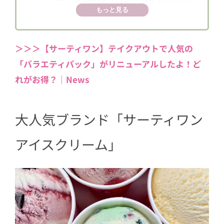
もっと見る
ョン」にリニューアル
2.2
食べるのがもったいない！？「ド
ラえもん アイスクリームケーキ」
＞＞＞【サーティワン】テイクアウトで人気の
「バラエティパック」がリニューアルしたよ！ど
3
アイスクリームケーキの購入方法
れがお得？｜News
4
アイスクリームケーキで至福のひととき
を
5
アイスクリームケーキ ラインナップ202
大人気ブランド「サーティワン
2
アイスクリーム」
5.1
パレット6 セレクション
5.2
2021年秋限定「パレット4 リッチ
タイム」※在庫僅少
5.3
スヌーピー ワンダフルデイズ
5.4
「31 デコケーキ カラフル☆ポッ