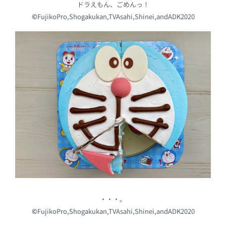
ドラえもん、ごめんっ！
©
FujikoPro,Shogakukan,TVAsahi,Shinei,andADK2020
・・・。
©
FujikoPro,Shogakukan,TVAsahi,Shinei,andADK2020