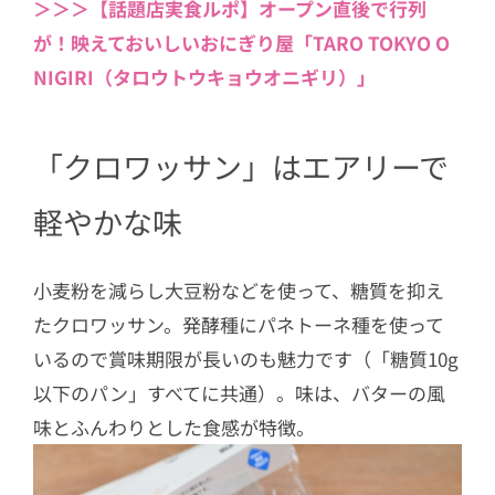
く食感はムッチリ
＞＞＞【話題店実食ルポ】オープン直後で行列
が！映えておいしいおにぎり屋「TARO TOKYO O
5
「チョコツイスト」は塩味にチョコが
寄り添う大人な甘さ
NIGIRI（タロウトウキョウオニギリ）」
「クロワッサン」はエアリーで
軽やかな味
小麦粉を減らし大豆粉などを使って、糖質を抑え
たクロワッサン。発酵種にパネトーネ種を使って
いるので賞味期限が長いのも魅力です（「糖質10g
以下のパン」すべてに共通）。味は、バターの風
味とふんわりとした食感が特徴。