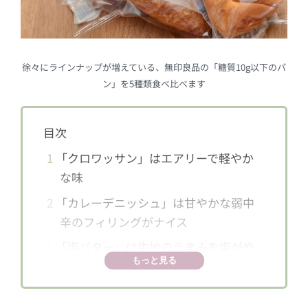
徐々にラインナップが増えている、無印良品の「糖質10g以下のパ
ン」を5種類食べ比べます
目次
1
「クロワッサン」はエアリーで軽やか
な味
2
「カレーデニッシュ」は甘やかな弱中
辛のフィリングがナイス
3
「塩バター」は生地のうまみを塩がや
もっと見る
さしく引き立てる
4
「チーズオニオン」はチーズが香ばし