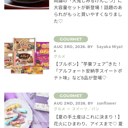
両論の「大鬼しみるげんこつ」に
大容量セットが新登場！話題のあ
られがもっと買いやすくなりまし
た♡
Sayaka Miyat
AUG 3RD, 2026. BY
a
グルメ
【ブルボン】“芋栗フェア”きた！
「アルフォート安納芋スイートポ
テト味」など8品が登場♡
sunflower
AUG 2ND, 2026. BY
グルメ > スイーツ／パン
【夏の手土産はこれに決まり！】
花火にひまわり、アイスまで♡ 夏