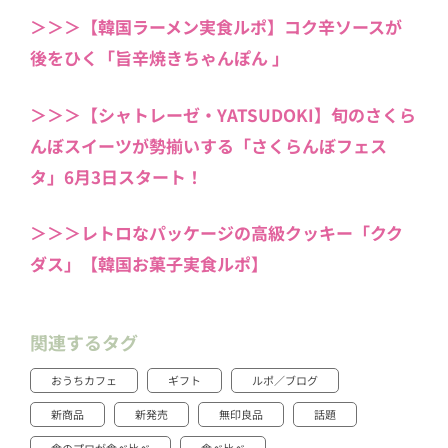
＞＞＞【韓国ラーメン実食ルポ】コク辛ソースが
後をひく「旨辛焼きちゃんぽん 」
＞＞＞【シャトレーゼ・YATSUDOKI】旬のさくら
んぼスイーツが勢揃いする「さくらんぼフェス
タ」6月3日スタート！
＞＞＞レトロなパッケージの高級クッキー「クク
ダス」【韓国お菓子実食ルポ】
関連するタグ
おうちカフェ
ギフト
ルポ／ブログ
新商品
新発売
無印良品
話題
食のプロが食べ比べ
食べ比べ