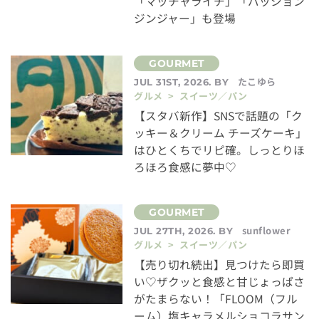
「マッチャライチ」「パッション
ジンジャー」も登場
たこゆら
JUL 31ST, 2026. BY
グルメ > スイーツ／パン
【スタバ新作】SNSで話題の「ク
ッキー＆クリーム チーズケーキ」
はひとくちでリピ確。しっとりほ
ろほろ食感に夢中♡
sunflower
JUL 27TH, 2026. BY
グルメ > スイーツ／パン
【売り切れ続出】見つけたら即買
い♡ザクッと食感と甘じょっぱさ
がたまらない！「FLOOM（フル
ーム）塩キャラメルショコラサン