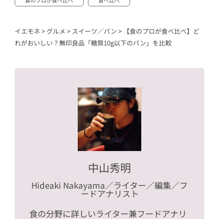
イエモネ
>
グルメ
>
スイーツ／パン
>
【食のプロが食べ比べ】ど
れがおいしい？無印良品「糖質10g以下のパン」を比較
中山秀明
Hideaki Nakayama
／ライター／編集／フ
ードアナリスト
食の分野に詳しいライター兼フードアナリ