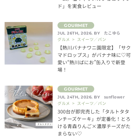
ド」を実食レビュー
たこゆら
JUL 26TH, 2026. BY
グルメ > スイーツ／パン
【熱川バナナワニ園限定】「サク
マドロップス」がバナナ味に♡可
愛い“熱川ばにお”缶入りで新登
場！
sunflower
JUL 24TH, 2026. BY
グルメ > スイーツ／パン
300台が即完売した「タルトタタ
ンチーズケーキ」が定番化！とろ
ける青森りんご×濃厚チーズがた
まらない♡