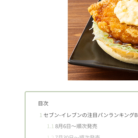
目次
1
セブン-イレブンの注目パンランキングBE
1.1
8月6日〜順次発売
1.2
7月30日〜順次発売