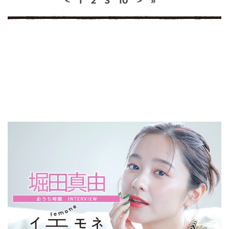
<
1
2
3
10
>
»