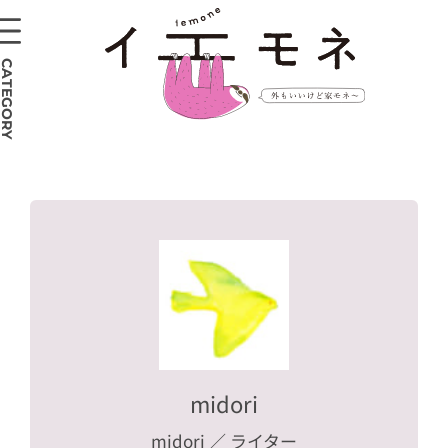
CATEGORY
midori
midori
／ ライター