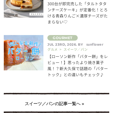
300台が即完売した「タルトタタ
ンチーズケーキ」が定番化！とろ
ける青森りんご×濃厚チーズがた
まらない♡
sunflower
JUL 23RD, 2026. BY
グルメ > スイーツ／パン
【ローソン新作「バター餅」をレ
ビュー！】思ったより焼き菓子
風！？新大久保で話題の「バター
トック」との違いもチェック♪
スイーツ／パンの記事一覧へ »