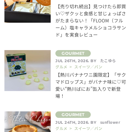
【売り切れ続出】見つけたら即買
い♡ザクッと食感と甘じょっぱさ
がたまらない！「FLOOM（フル
ーム）塩キャラメルショコラサン
ド」を実食レビュー
たこゆら
JUL 26TH, 2026. BY
グルメ > スイーツ／パン
【熱川バナナワニ園限定】「サク
マドロップス」がバナナ味に♡可
愛い“熱川ばにお”缶入りで新登
場！
sunflower
JUL 24TH, 2026. BY
グルメ > スイーツ／パン