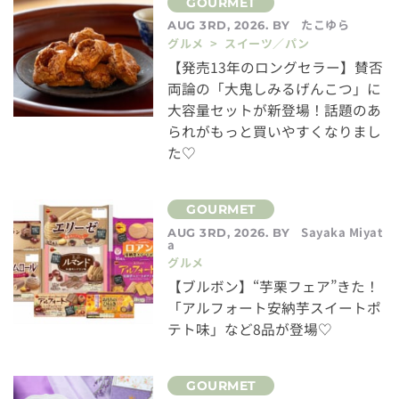
たこゆら
AUG 3RD, 2026. BY
グルメ > スイーツ／パン
【発売13年のロングセラー】賛否
両論の「大鬼しみるげんこつ」に
大容量セットが新登場！話題のあ
られがもっと買いやすくなりまし
た♡
Sayaka Miyat
AUG 3RD, 2026. BY
a
グルメ
【ブルボン】“芋栗フェア”きた！
「アルフォート安納芋スイートポ
テト味」など8品が登場♡