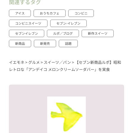
関連するタグ
アイス
おうちカフェ
コンビニ
コンビニスイーツ
セブン-イレブン
セブンイレブン
ルポ／ブログ
新作スイーツ
新商品
新発売
話題
イエモネ
>
グルメ
>
スイーツ／パン
>
【セブン新商品ルポ】昭和
レトロな「アンデイコ メロンクリームソーダバー」を実食