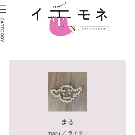
CATEGORY
まる
maru
／ ライター