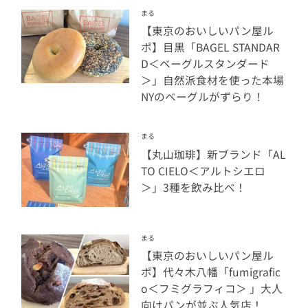
まる
【東京のおいしいパン屋ル
ポ】目黒「BAGEL STANDAR
D＜ベーグルスタンダード
＞」自然派食材を使った本場
NYのベーグルがずらり！
まる
【丸山珈琲】新ブランド「AL
TO CIELO＜アルトシエロ
＞」3種を飲み比べ！
まる
【東京のおいしいパン屋ル
ポ】代々木八幡「fumigrafic
o＜フミグラフィコ＞ 」大人
向けパンが並ぶ人気店！