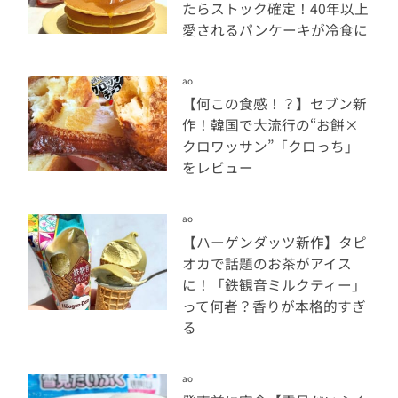
たらストック確定！40年以上
愛されるパンケーキが冷食に
ao
【何この食感！？】セブン新
作！韓国で大流行の“お餅×
クロワッサン”「クロっち」
をレビュー
ao
【ハーゲンダッツ新作】タピ
オカで話題のお茶がアイス
に！「鉄観音ミルクティー」
って何者？香りが本格的すぎ
る
ao