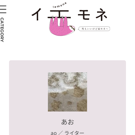
CATEGORY
あお
ao
／ ライター