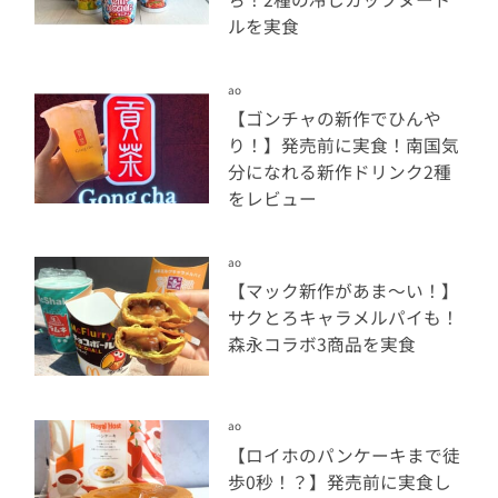
ルを実食
ao
【ゴンチャの新作でひんや
り！】発売前に実食！南国気
分になれる新作ドリンク2種
をレビュー
ao
【マック新作があま～い！】
サクとろキャラメルパイも！
森永コラボ3商品を実食
ao
【ロイホのパンケーキまで徒
歩0秒！？】発売前に実食し