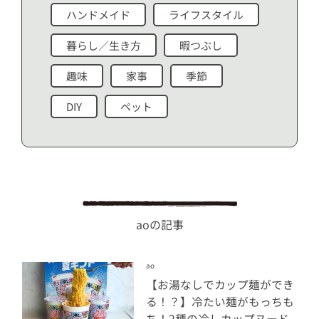
ハンドメイド
ライフスタイル
暮らし／生き方
暇つぶし
趣味
家事
季節
DIY
ペット
aoの記事
ao
【お湯なしでカップ麺ができ
る！？】冷たい麺がもっちも
ち！2種の冷しカップヌード