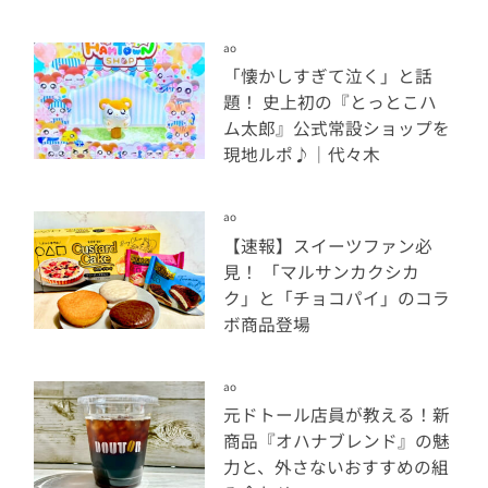
ao
「懐かしすぎて泣く」と話
題！ 史上初の『とっとこハ
ム太郎』公式常設ショップを
現地ルポ♪｜代々木
ao
【速報】スイーツファン必
見！ 「マルサンカクシカ
ク」と「チョコパイ」のコラ
ボ商品登場
ao
元ドトール店員が教える！新
商品『オハナブレンド』の魅
力と、外さないおすすめの組