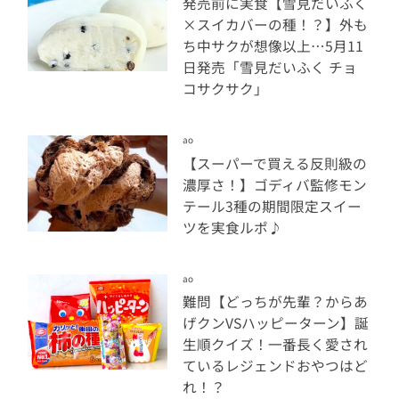
発売前に実食【雪見だいふく
×スイカバーの種！？】外も
ち中サクが想像以上…5月11
日発売「雪見だいふく チョ
コサクサク」
ao
【スーパーで買える反則級の
濃厚さ！】ゴディバ監修モン
テール3種の期間限定スイー
ツを実食ルポ♪
ao
難問【どっちが先輩？からあ
げクンVSハッピーターン】誕
生順クイズ！一番長く愛され
ているレジェンドおやつはど
れ！？