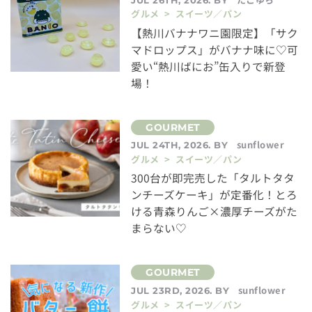
グルメ > スイーツ／パン
【熱川バナナワニ園限定】「サク
マドロップス」がバナナ味に♡可
愛い“熱川ばにお”缶入りで新登
場！
sunflower
JUL 24TH, 2026. BY
グルメ > スイーツ／パン
300台が即完売した「タルトタタ
ンチーズケーキ」が定番化！とろ
ける青森りんご×濃厚チーズがた
まらない♡
sunflower
JUL 23RD, 2026. BY
グルメ > スイーツ／パン