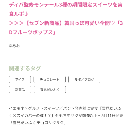
ディバ監修モンテール3種の期間限定スイーツを実
食ルポ♪
＞＞＞【セブン新商品】韓国っぽ可愛い全開♡「3
Dフルーツポップス」
©あお
関連するタグ
アイス
チョコレート
ルポ／ブログ
新商品
雪見だいふく
イエモネ
>
グルメ
>
スイーツ／パン
>
発売前に実食【雪見だいふ
く×スイカバーの種！？】外もち中サクが想像以上…5月11日発売
「雪見だいふく チョコサクサク」