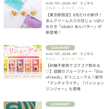
たこゆら
AUG 1ST, 2026. BY
グルメ > スイーツ／パン
【東京駅限定】8月だけの新作！
あんクリーム入りの甘じょっぱい
おかき「okaki+ あんバター」が
新登場♡
たこゆら
AUG 1ST, 2026. BY
グルメ > スイーツ／パン
【砂糖不使用でゴクゴク飲める
♡】話題のフルーツティー「Doz
oFreesh」がリニューアル！新作
「マッチャライチ」「パッション
ジンジャー」も登場