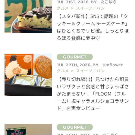
たこゆら
JUL 31ST, 2026. BY
グルメ > スイーツ／パン
【スタバ新作】SNSで話題の「ク
ッキー＆クリーム チーズケーキ」
はひとくちでリピ確。しっとりほ
ろほろ食感に夢中♡
sunflower
JUL 27TH, 2026. BY
グルメ > スイーツ／パン
【売り切れ続出】見つけたら即買
い♡ザクッと食感と甘じょっぱさ
がたまらない！「FLOOM（フル
ーム）塩キャラメルショコラサン
ド」を実食レビュー
たこゆら
JUL 26TH, 2026. BY