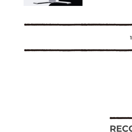
1
REC