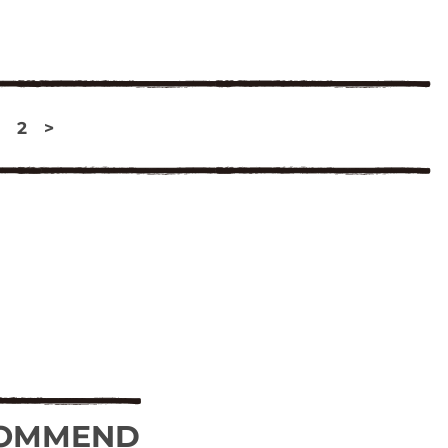
2
>
OMMEND