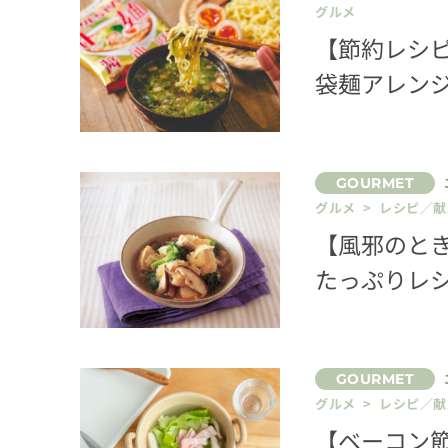
グルメ
【節約レシ
袋麺アレンジ
グルメ > レシピ／献
【風邪のと
たっぷりレ
グルメ > レシピ／献
【ベーコン