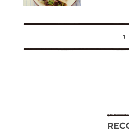
1
REC