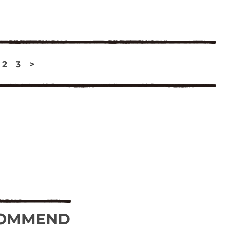
2
3
>
OMMEND