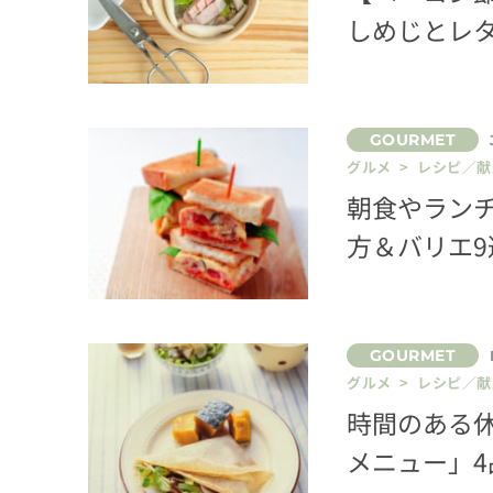
しめじとレ
グルメ > レシピ／献
朝食やラン
方＆バリエ9
グルメ > レシピ／献
時間のある
メニュー」4