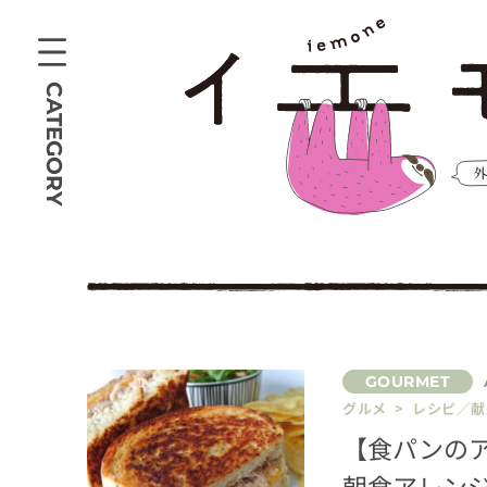
CATEGORY
グルメ > レシピ／献
【食パンの
朝食アレンジ