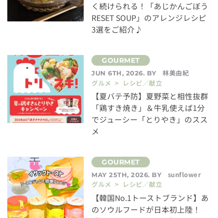
く続けられる！「あじかんごぼう
RESET SOUP」のアレンジレシピ
3選をご紹介♪
林美由紀
JUN 6TH, 2026. BY
グルメ > レシピ／献立
【夏バテ予防】夏野菜と相性抜群
「鶏すき焼き」＆牛乳使えば1分
でジューシー「とりやき」のスス
メ
sunflower
MAY 25TH, 2026. BY
グルメ > レシピ／献立
【韓国No.1トーストブランド】あ
のソウルフードが日本初上陸！