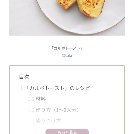
「カルボトースト」
©︎taki
目次
1
「カルボトースト」のレシピ
1.1
材料
1.2
作り方（1〜2人分）
1.3
盛りつけ方
2
フレンチトーストのアレンジを楽しむ
もっと見る