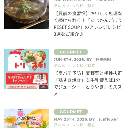
グルメ > レシピ／献立
【夏前の食習慣】おいしく無理な
く続けられる！「あじかんごぼう
RESET SOUP」のアレンジレシピ
3選をご紹介♪
林美由紀
JUN 6TH, 2026. BY
グルメ > レシピ／献立
【夏バテ予防】夏野菜と相性抜群
「鶏すき焼き」＆牛乳使えば1分
でジューシー「とりやき」のスス
メ
sunflower
MAY 25TH, 2026. BY
グルメ > レシピ／献立