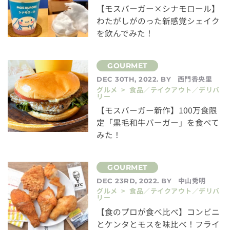
【モスバーガー×シナモロール】
わたがしがのった新感覚シェイク
を飲んでみた！
西門香央里
DEC 30TH, 2022. BY
グルメ > 食品／テイクアウト／デリバ
リー
【モスバーガー新作】100万食限
定「黒毛和牛バーガー」を食べて
みた！
中山秀明
DEC 23RD, 2022. BY
グルメ > 食品／テイクアウト／デリバ
リー
【食のプロが食べ比べ】コンビニ
とケンタとモスを味比べ！フライ