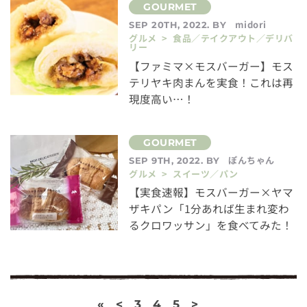
midori
SEP 20TH, 2022. BY
グルメ > 食品／テイクアウト／デリバ
リー
【ファミマ×モスバーガー】モス
テリヤキ肉まんを実食！これは再
現度高い…！
ぽんちゃん
SEP 9TH, 2022. BY
グルメ > スイーツ／パン
【実食速報】モスバーガー×ヤマ
ザキパン「1分あれば生まれ変わ
るクロワッサン」を食べてみた！
«
<
3
4
5
>