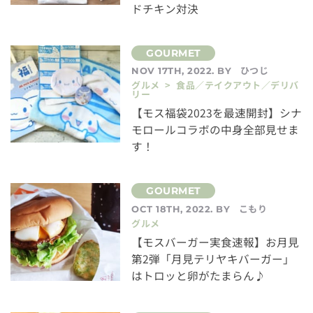
ドチキン対決
ひつじ
NOV 17TH, 2022. BY
グルメ > 食品／テイクアウト／デリバ
リー
【モス福袋2023を最速開封】シナ
モロールコラボの中身全部見せま
す！
こもり
OCT 18TH, 2022. BY
グルメ
【モスバーガー実食速報】お月見
第2弾「月見テリヤキバーガー」
はトロッと卵がたまらん♪