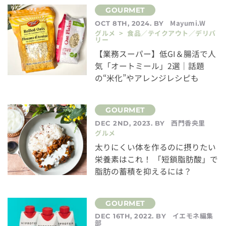
Mayumi.W
OCT 8TH, 2024. BY
グルメ > 食品／テイクアウト／デリバ
リー
【業務スーパー】低GI＆腸活で人
気「オートミール」2選｜話題
の“米化”やアレンジレシピも
西門香央里
DEC 2ND, 2023. BY
グルメ
太りにくい体を作るのに摂りたい
栄養素はこれ！ 「短鎖脂肪酸」で
脂肪の蓄積を抑えるには？
イエモネ編集
DEC 16TH, 2022. BY
部