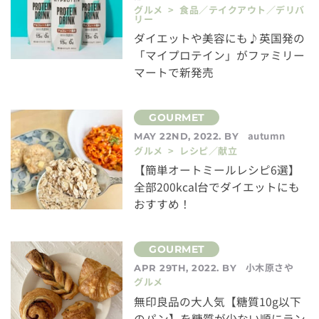
グルメ > 食品／テイクアウト／デリバ
リー
ダイエットや美容にも♪英国発の
「マイプロテイン」がファミリー
マートで新発売
autumn
MAY 22ND, 2022. BY
グルメ > レシピ／献立
【簡単オートミールレシピ6選】
全部200kcal台でダイエットにも
おすすめ！
小木原さや
APR 29TH, 2022. BY
グルメ
無印良品の大人気【糖質10g以下
のパン】を糖質が少ない順にラン