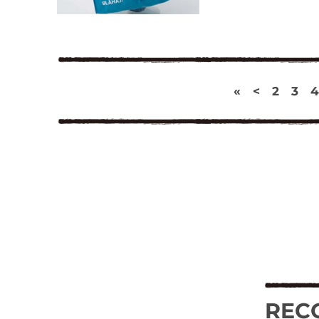
«
<
2
3
4
REC