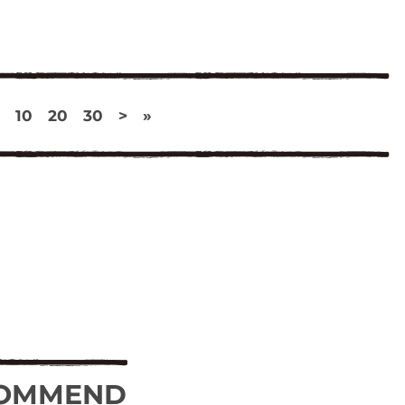
10
20
30
>
»
OMMEND