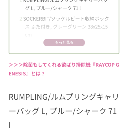
グ L, ブルー/シャーク 71 l
2
SOCKERBIT/ソッケルビート収納ボック
ス ふた付き, グレーグリーン 38x25x15
cm
もっと見る
3
HEMMAFIXARE/ヘマフィクサレ収納ケ
ース, 布地 ストライプ/ホワイト/グレー
34x51x28 cm
＞＞＞除菌もしてくれる欲ばり掃除機『RAYCOP G
4
KALLAX/カラックスシェルフユニット
ENESIS』とは？
下部フレーム付き, ホワイト/ホワイト
77×94 cm
RUMPLING/ルムプリングキャリ
5
VITTRAD/ヴィットラッドバッグ 3個セ
ット, ベージュ
ーバッグ L, ブルー/シャーク 71
6
KUGGIS/クッギスふた付きボックス, 透
l
明 ブラック 13x18x8 cm