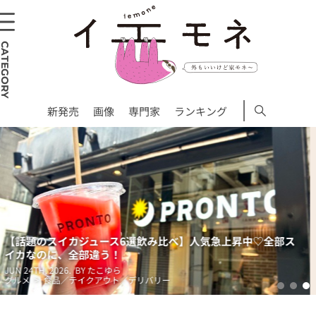
CATEGORY
新発売
画像
専門家
ランキング
全部ス
SNSで話題のミルクティーを飲み比べ！「定番だから
ないチェーン店の味わいを総チェック
JUN 9TH, 2026.
BY ぽんちゃん
グルメ > 食品／テイクアウト／デリバリー
1
2
3