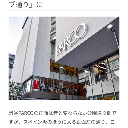
ブ通り」に
ッピング！
4
日本発のサイバーブランドが集結した6
階
5
7階から9階はカルチャーとレストラン
5.1
7階｜厳選のレストランが7軒
5.2
8階｜パルコ劇場にシネクイントも
復活！「ほぼ日曜日」って？
5.3
9階｜静けさ漂う「学び」のフロア
渋谷PARCOの正面は昔と変わらない公園通り側で
すが、スペイン坂のほうに入る正面左の通り、こ