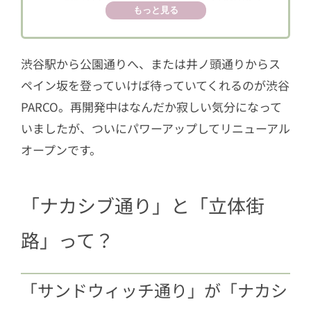
もっと見る
続く「立体街路」
2
地下1階｜カオスキッチンには29の店舗
がひしめく
渋谷駅から公園通りへ、または井ノ頭通りからス
ペイン坂を登っていけば待っていてくれるのが渋谷
3
1階～5階｜ファッションの面白さを再
提案！
PARCO。再開発中はなんだか寂しい気分になって
いましたが、ついにパワーアップしてリニューアル
3.1
1階｜コンセプトは「PARCO商店
オープンです。
街」
3.2
2階｜「MODE & ART」のフロアに
ある「美術手帖」のお店
「ナカシブ通り」と「立体街
3.3
3階｜パルコが仕掛ける編集型売り
路」って？
場
3.4
4階｜渋谷に帰ってきたPARCO MU
SEUM
「サンドウィッチ通り」が「ナカシ
3.5
5階｜お店で見ながらスマホでショ