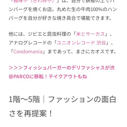
「
極味や（きわみや）
」は、自分で鉄板の上でハ
ンバーグを焼くお店。丸めた生の牛肉100%のハン
バーグを自分が好きな焼き具合で堪能できます。
他には、ジビエと昆虫料理の「
米とサーカス
」、
アナログレコードの「
ユニオンレコード 渋谷
」、
「
Condomania
」まであって、まさにカオスです。
＞＞＞フィッシュバーガーのデリファシャスが渋
谷PARCOに移転！テイクアウトもね
1階～5階｜ファッションの面白
さを再提案！