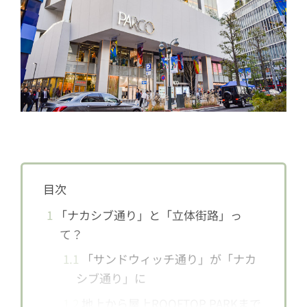
目次
1
「ナカシブ通り」と「立体街路」っ
て？
1.1
「サンドウィッチ通り」が「ナカ
シブ通り」に
1.2
地上から屋上ROOFTOP PARKまで