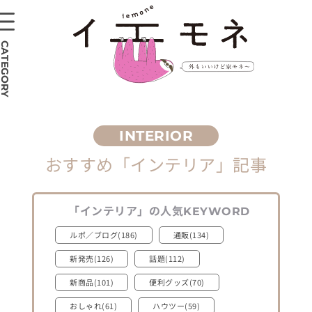
CATEGORY
おすすめ
「インテリア」
記事
「インテリア」
の人気
KEYWORD
ルポ／ブログ(186)
通販(134)
新発売(126)
話題(112)
新商品(101)
便利グッズ(70)
おしゃれ(61)
ハウツー(59)