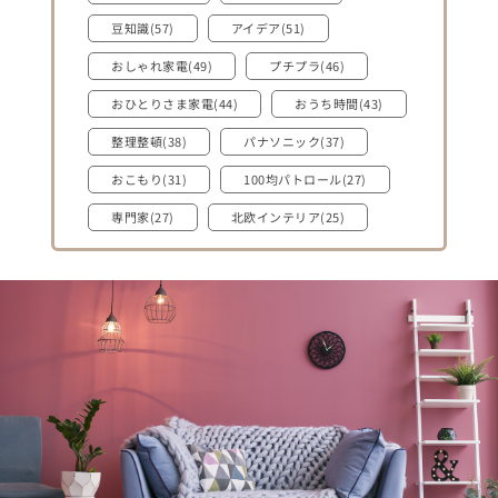
豆知識(57)
アイデア(51)
おしゃれ家電(49)
プチプラ(46)
おひとりさま家電(44)
おうち時間(43)
整理整頓(38)
パナソニック(37)
おこもり(31)
100均パトロール(27)
専門家(27)
北欧インテリア(25)