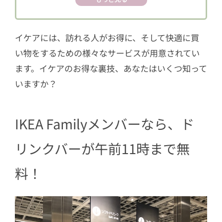
4
荷物は無料ロッカーに預けて、身軽に
買い物しよう
イケアには、訪れる人がお得に、そして快適に買
5
不要になったイケアの家具や電動工具
い物をするための様々なサービスが用意されてい
は、買い取ってもらえる
ます。イケアのお得な裏技、あなたはいくつ知って
6
無料WiFiが店内全てのエリアで使える
いますか？
7
組み立て済みでも、未使用品は365日以
内なら返品OK
IKEA Familyメンバーなら、ド
8
あの人気メニューについているマッシ
ュポテトは、変更できる！
リンクバーが午前11時まで無
9
まずは90日間試せる。枕、掛け布団、
マットレスは交換OK
料！