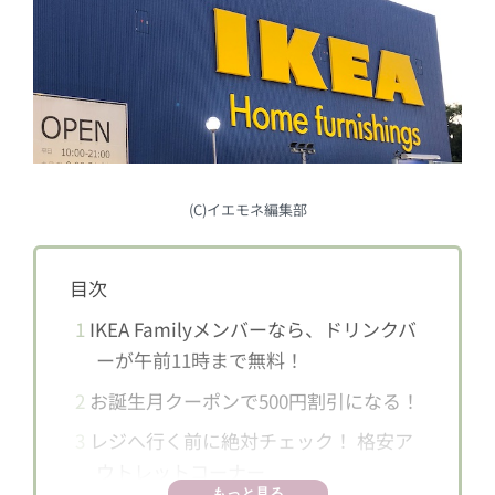
(C)イエモネ編集部
目次
1
IKEA Familyメンバーなら、ドリンクバ
ーが午前11時まで無料！
2
お誕生月クーポンで500円割引になる！
3
レジへ行く前に絶対チェック！ 格安ア
ウトレットコーナー
もっと見る