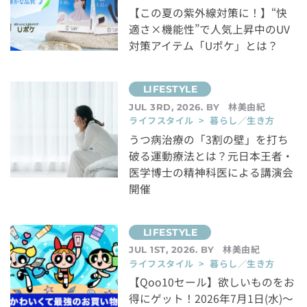
【この夏の紫外線対策に！】“快
適さ×機能性”で人気上昇中のUV
対策アイテム「Uポケ」とは？
林美由紀
JUL 3RD, 2026. BY
ライフスタイル > 暮らし／生き方
うつ病治療の「3割の壁」を打ち
破る運動療法とは？元日本王者・
医学博士の精神科医による講演会
開催
林美由紀
JUL 1ST, 2026. BY
ライフスタイル > 暮らし／生き方
【Qoo10セール】欲しいものをお
得にゲット！2026年7月1日(水)～