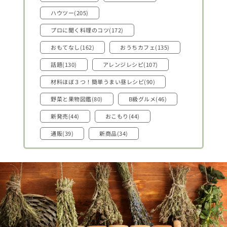
ハウツー(205)
プロに聞く料理のコツ(172)
おもてなし(162)
おうちカフェ(135)
話題(130)
アレンジレシピ(107)
材料ほぼ３つ！簡単うまい昼レシピ(90)
野菜と果物図鑑(80)
B級グルメ(46)
新発売(44)
おこもり(44)
通販(39)
新商品(34)