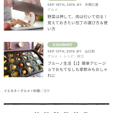
片桐仁香
SEP 18TH, 2019. BY
グルメ
野菜は押して、肉は引いて切る！
覚えておきたい包丁の選び方＆使
い方
山口彩
SEP 15TH, 2019. BY
グルメ > レシピ／献立
ブルーノ生活【1】簡単アヒージ
ョでおもてなしも家飲みもおしゃ
れに
イエモネ
>
グルメ
>
料理／コツ