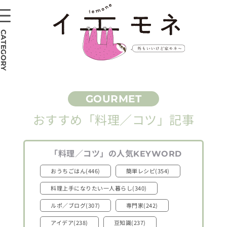
CATEGORY
おすすめ
「料理／コツ」
記事
「料理／コツ」
の人気
KEYWORD
おうちごはん(446)
簡単レシピ(354)
料理上手になりたい一人暮らし(340)
ルポ／ブログ(307)
専門家(242)
アイデア(238)
豆知識(237)