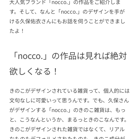
大人気ブランド「nocco.」の作品をご紹介しま
品をつくりはじめたのでしょうか
す。そして、なんと「nocco.」のデザインを手が
2.4
きのこデザインにこだわりはあり
ける久保佑衣さんにもお話を伺うことができまし
ますか
たよ！
2.5
人気アイテムのがま口を制作する
にはどれくらいの時間がかかります
「nocco.」の作品は見れば絶対
か
2.6
ガチャガチャが発売されたそうで
欲しくなる！
すが・・・
2.7
今後の予定を教えてください
きのこがデザインされている雑貨って、個人的には
2.8
nocco.参加イベント
文句なしに可愛いって思うんです。でも、久保さん
がデザインする「nocco.」のきのこ雑貨は、もっ
2.9
イエモネ読者の方にメッセージを
お願いします！
と、こうなんというか、まるっときのこなんです。
きのこがデザインされた雑貨ではなくて、リアル
なものもデフォルメされたものも、きのこ成分が