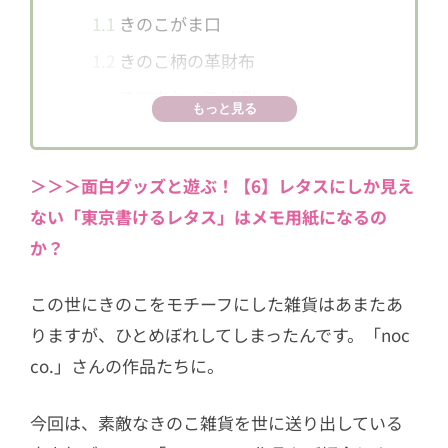
1.1
きのこがま口
1.2
きのこ柄の革財布
1.3
スマホケース（iPhone)
もっと見る
1.4
手ぬぐい
1.5
きのこワンピース
＞＞＞面白グッズと遊ぶ！【6】レタスにしか見え
1.6
きのこの柄のタイツ
ない「東京書けるレタス」はメモ用紙になるの
1.7
きのこマスキングテープ
か？
2
「nocco.」の久保佑衣さんに直撃イン
この世にきのこをモチーフにした雑貨はあまたあ
タビュー
りますが、ひとめぼれしてしまったんです。「noc
2.1
「nocco.」とはどのようなブラン
co.」さんの作品たちに。
ドですか
2.2
きのことの出会いは？
今回は、素敵なきのこ雑貨を世に送り出している
2.3
なぜ、きのこをモチーフにした作