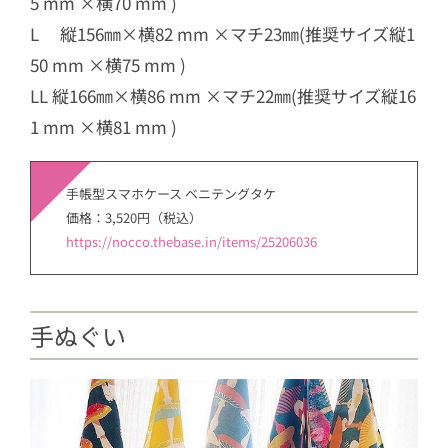
5 mm ×横70 mm )
L 縦156㎜×横82 mm ×マチ23㎜(推奨サイズ縦1
50 mm ×横75 mm )
LL 縦166㎜×横86 mm ×マチ22㎜(推奨サイズ縦16
1 mm ×横81 mm )
手帳型スマホケース ベニテングタケ
価格：3,520円（税込）
https://nocco.thebase.in/items/25206036
手ぬぐい