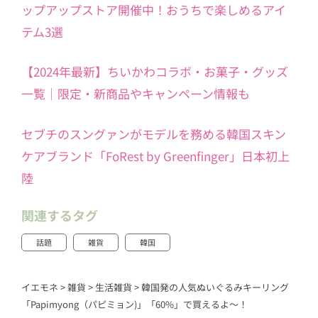
ップアップストア開催中！おうちで楽しめるアイ
テム3選
【2024年最新】ちいかわコラボ・お菓子・グッズ
一覧｜限定・新商品やキャンペーン情報も
セブチのスングァンがモデルを務める韓国スキン
ケアブランド「FoRest by Greenfinger」日本初上
陸
関連するタグ
話題
雑貨
韓国
イエモネ
>
雑貨
>
生活雑貨
>
韓国発の人気ぬいぐるみキーリング
「Papimyong（パピミョン)」「60%」で買えるよ～！