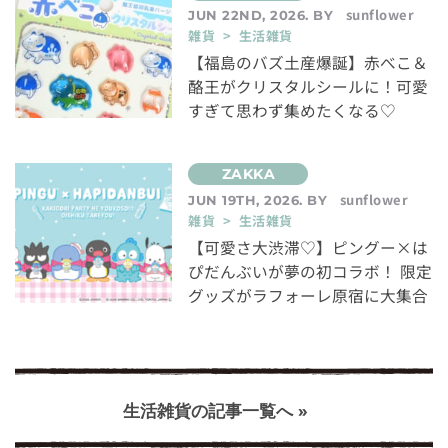
sunflower
JUN 22ND, 2026. BY
雑貨 > 生活雑貨
【福島のバズ土産爆誕】赤べこ＆
酪王がクリスタルシールに！可愛
すぎて思わず集めたくなる♡
sunflower
JUN 19TH, 2026. BY
雑貨 > 生活雑貨
【可愛さ大渋滞♡】ピングー×は
ぴだんぶいが夢の初コラボ！ 限定
グッズがラフォーレ原宿に大集合
生活雑貨の記事一覧へ »