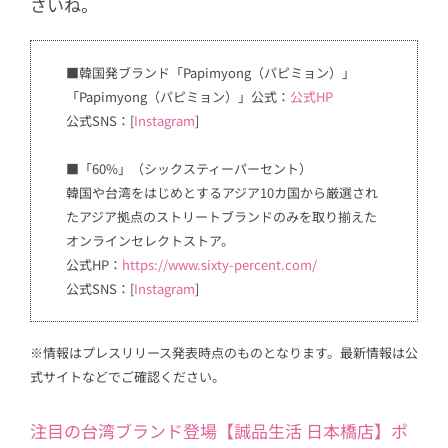
さいね。
■韓国発ブランド「Papimyong（パピミョン）」
「Papimyong（パピミョン）」公式：
公式HP
公式SNS：[
Instagram
]
■「60%」（シックスティーパーセント）
韓国や台湾をはじめとするアジア10カ国から厳選され
たアジア拠点のストリートブランドのみを取り揃えた
オンラインセレクトストア。
公式HP：
https://www.sixty-percent.com/
公式SNS：[
Instagram
]
※情報はプレスリリース発表時点のものとなります。最新情報は公
式サイトなどでご確認ください。
注目の台湾ブランド登場【誠品生活 日本橋店】ポ