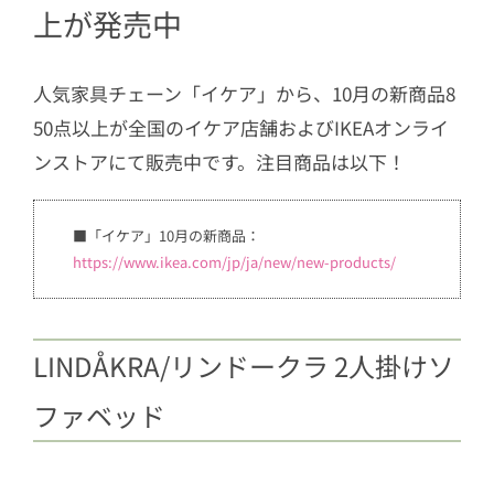
上が発売中
プリーフテーブル 収納付き
1.5
GRÅFJÄLLET/グローフェレット ド
人気家具チェーン「イケア」から、10月の新商品8
レッサー
50点以上が全国のイケア店舗およびIKEAオンライ
1.6
JUTTERSBO/ユッテルスボー ワゴ
ンストアにて販売中です。注目商品は以下！
ン
1.7
SKUBB/スクッブ ボックス
■「イケア」10月の新商品：
1.8
SKYNKE/スキンケ エコバッグ
https://www.ikea.com/jp/ja/new/new-products/
1.9
SANELA/サネーラ クッションカバ
ー
1.10
KLIPPOXEL/クリッポクセル ブラ
LINDÅKRA/リンドークラ 2人掛けソ
ンケット
ファベッド
1.11
ÄNGSLILJA/エングスリリア 掛布
団カバー＆枕カバー