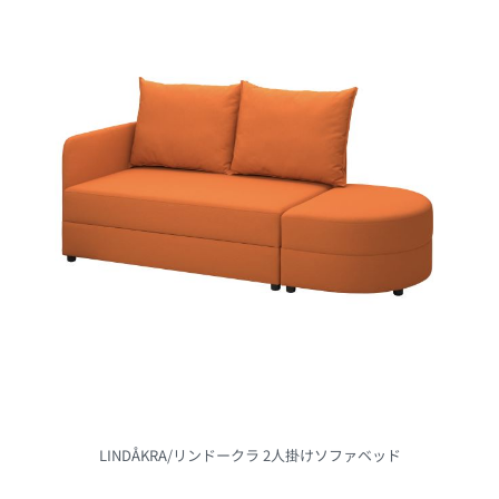
2
クリスマス限定コレクション「VINTER
FINT/ヴィンテルフィント 2024」
2.1
クリスマスツリー
2.2
ツリーオーナメント袋入り20個セ
ット
2.3
ツリーオーナメント
2.4
ツリーオーナメント3点セット
2.5
ツリーオーナメント2点セット
2.6
STRÅLAストローラ LEDライトチェ
ーン全160球
2.7
STRÅLA/ストローラ ランプシェー
ド
2.8
ISTAD/イースタード フリーザーバ
LINDÅKRA/リンドークラ 2人掛けソファベッド
ッグ