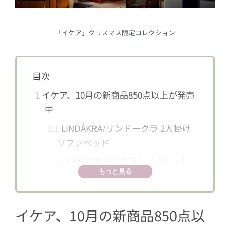
「イケア」クリスマス限定コレクション
目次
1
イケア、10月の新商品850点以上が発売
中
1.1
LINDÅKRA/リンドークラ 2人掛け
ソファベッド
1.2
GLAMBERGET/グラムベルゲット
もっと見る
伸長式ベッド収納付き
1.3
SILLTRUT/スィルトルト 子ども用
キッチン
イケア、10月の新商品850点以
1.4
RESARÖ/レーサロー 可動式ドロッ