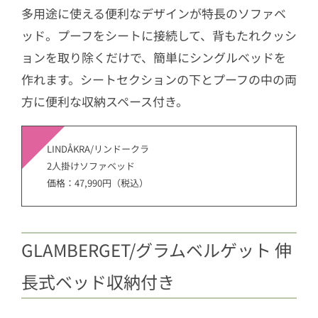
多用途に使える便利なデザインが特長のソファベ
2.9
テーブルクロス
ッド。プーフをシートに接続して、背もたれクッシ
2.10
紙ナプキン
ョンを取り除くだけで、簡単にシングルベッドを
2.11
アロマキャンドルメタル缶入り
作れます。シートセクションの下とプーフの中の両
2.12
クッションカバー
方に便利な収納スペース付き。
2.13
ジンジャークッキー オリジナル
LINDÅKRA/リンドークラ
2人掛けソファベッド
価格：47,990円（税込）
GLAMBERGET/グラムベルゲット 伸
長式ベッド収納付き