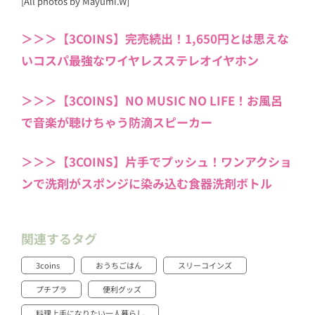
[All photos by Mayumi.W]
＞＞＞【3COINS】完売続出！1,650円とは思えな
いコスパ最強なワイヤレスステレオイヤホン
＞＞＞【3COINS】NO MUSIC NO LIFE！お風呂
で音楽が聴けちゃう防滴スピーカー
＞＞＞【3COINS】片手でプッシュ！ワンアクショ
ンで洗剤がスポンジに染み込む食器洗剤ボトル
関連するタグ
3coins
おうちごはん
スリーコインズ
プチプラ
便利グッズ
料理上手になりたい一人暮らし