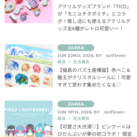
アクリルグッズブランド「TICO」
が「モニョチタポミチ」とコラ
ボ！推し活にも使えるアクリルグ
ッズ全6種がレトロ可愛い～！
sunflower
JUN 22ND, 2026. BY
雑貨 > 生活雑貨
【福島のバズ土産爆誕】赤べこ＆
酪王がクリスタルシールに！可愛
すぎて思わず集めたくなる♡
sunflower
JUN 19TH, 2026. BY
雑貨 > 生活雑貨
【可愛さ大渋滞♡】ピングー×は
ぴだんぶいが夢の初コラボ！ 限定