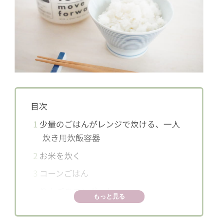
目次
1
少量のごはんがレンジで炊ける、一人
炊き用炊飯容器
2
お米を炊く
3
コーンごはん
4
りんごのコンポート
もっと見る