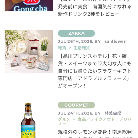
発売前に実食！南国気分になれる
新作ドリンク2種をレビュー
sunflower
JUL 26TH, 2026. BY
雑貨 > 生活雑貨
【品川プリンスホテル】花・雑
貨・スイーツまで♡大切な人にも
自分にも贈りたいフラワーギフト
専門店「アドラブルフラワーズ」
がオープン！
林美由紀
JUL 24TH, 2026. BY
グルメ > 食品／テイクアウト／デリバ
リー
規格外のレモンが変身！南房総発