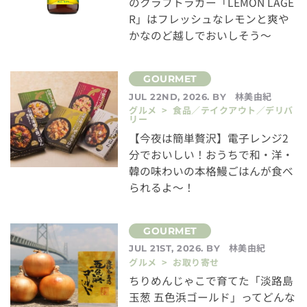
のクラフトラガー「LEMON LAGE
R」はフレッシュなレモンと爽や
かなのど越しでおいしそう～
林美由紀
JUL 22ND, 2026. BY
グルメ > 食品／テイクアウト／デリバ
リー
【今夜は簡単贅沢】電子レンジ2
分でおいしい！おうちで和・洋・
韓の味わいの本格鰻ごはんが食べ
られるよ～！
林美由紀
JUL 21ST, 2026. BY
グルメ > お取り寄せ
ちりめんじゃこで育てた「淡路島
玉葱 五色浜ゴールド」ってどんな