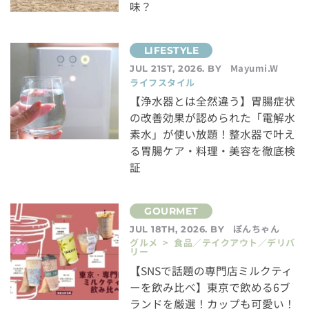
味？
Mayumi.W
JUL 21ST, 2026. BY
ライフスタイル
【浄水器とは全然違う】胃腸症状
の改善効果が認められた「電解水
素水」が使い放題！整水器で叶え
る胃腸ケア・料理・美容を徹底検
証
ぽんちゃん
JUL 18TH, 2026. BY
グルメ > 食品／テイクアウト／デリバ
リー
【SNSで話題の専門店ミルクティ
ーを飲み比べ】東京で飲める6ブ
ランドを厳選！カップも可愛い！