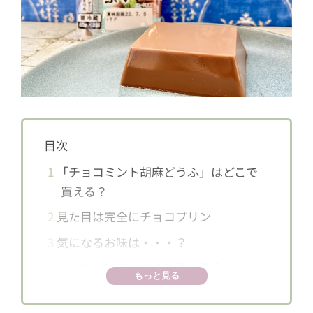
目次
1
「チョコミント胡麻どうふ」はどこで
買える？
2
見た目は完全にチョコプリン
3
気になるお味は・・・？
4
クッキーに挟んだらどうなる？
もっと見る
5
ダイエットしたい人にはアリ！！！