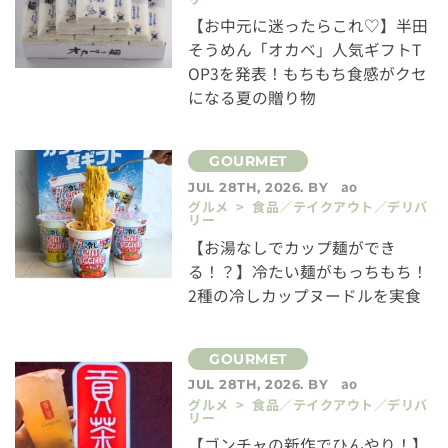
【お中元に迷ったらこれ♡】半田
そうめん「オカベ」人気ギフトT
OP3を発表！もちもち食感がクセ
になる夏の贈り物
ao
JUL 28TH, 2026. BY
グルメ > 食品／テイクアウト／デリバ
リー
【お湯なしでカップ麺ができ
る！？】冷たい麺がもっちもち！
2種の冷しカップヌードルを実食
ao
JUL 28TH, 2026. BY
グルメ > 食品／テイクアウト／デリバ
リー
【ゴンチャの新作でひんやり！】