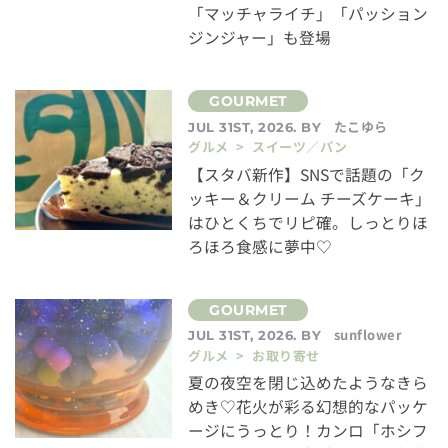
「マッチャライチ」「パッション
ジンジャー」も登場
たこゆら
JUL 31ST, 2026. BY
グルメ > スイーツ／パン
【スタバ新作】SNSで話題の「ク
ッキー＆クリーム チーズケーキ」
はひとくちでリピ確。しっとりほ
ろほろ食感に夢中♡
sunflower
JUL 31ST, 2026. BY
グルメ > お取り寄せ
夏の夜空を閉じ込めたようなきら
めき♡花火が彩る幻想的なパッケ
ージにうっとり！カンロ「ホシフ