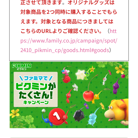
正させて頂きます
。
オリジナルグッズは
対象商品を2つ同時に購入することでもら
えます。対象となる商品につきましては
こちらのURLよりご確認ください。
（
htt
ps://www.family.co.jp/campaign/spot/
2410_pikmin_cp/goods.html#goods
）