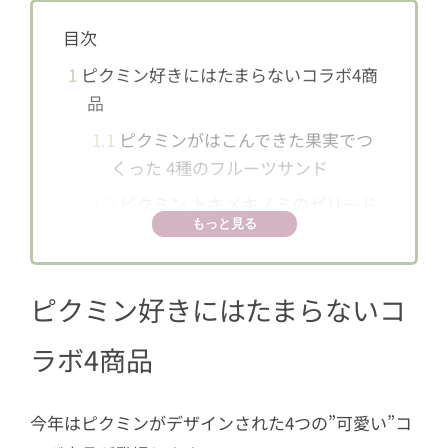
目次
1
ピクミン好きにはたまらないコラボ4商
品
1.1
ピクミンがはこんできた果実でつ
くった 4種のフルーツサンド
1.2
ピクミン トキメキノミのゼリード
もっと見る
リンク（レモン味）
1.3
ピクミン マカロン ラズベリー＆ス
トロベリー
ピクミン好きにはたまらないコ
1.4
ピクミン お花のドーナツ（バナナ
ラボ4商品
ミルク味）
2
対象商品を購入することで手に入る商
今年はピクミンがデザインされた4つの”可愛い”コ
品