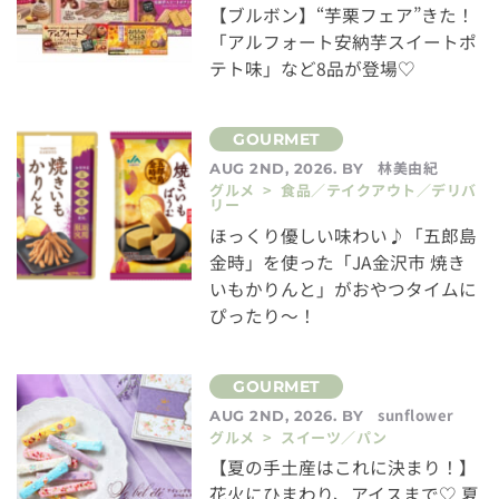
【ブルボン】“芋栗フェア”きた！
「アルフォート安納芋スイートポ
テト味」など8品が登場♡
林美由紀
AUG 2ND, 2026. BY
グルメ > 食品／テイクアウト／デリバ
リー
ほっくり優しい味わい♪「五郎島
金時」を使った「JA金沢市 焼き
いもかりんと」がおやつタイムに
ぴったり～！
sunflower
AUG 2ND, 2026. BY
グルメ > スイーツ／パン
【夏の手土産はこれに決まり！】
花火にひまわり、アイスまで♡ 夏