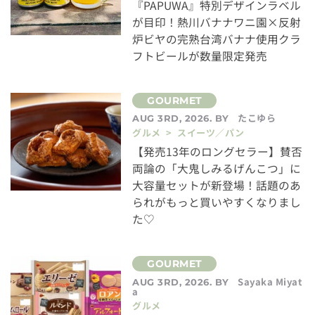
『PAPUWA』特別デザインラベル
が目印！熱川バナナワニ園×反射
炉ビヤの完熟台湾バナナ使用クラ
フトビールが数量限定発売
たこゆら
AUG 3RD, 2026. BY
グルメ > スイーツ／パン
【発売13年のロングセラー】賛否
両論の「大鬼しみるげんこつ」に
大容量セットが新登場！話題のあ
られがもっと買いやすくなりまし
た♡
Sayaka Miyat
AUG 3RD, 2026. BY
a
グルメ