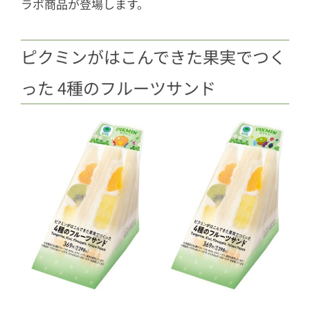
ラボ商品が登場します。
2.1
「マスキングテープ」 全4種
2.2
「フードピック」 全4種
ピクミンがはこんできた果実でつく
3
手に入れる方法とは
った 4種のフルーツサンド