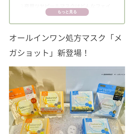
3
夜用ツヤピールマスクはどんなフェイ
もっと見る
スマスク？
4
ひったひた！ たっぷりの美容液が肌に
密着
オールインワン処方マスク「メ
5
使ったら手放せないサボリーノの新ラ
ガショット」新登場！
イン♬