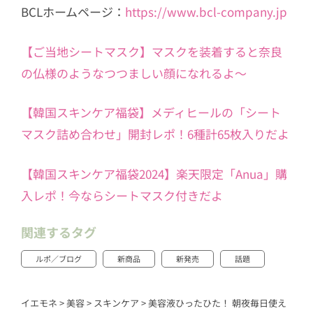
BCLホームページ：
https://www.bcl-company.jp
【ご当地シートマスク】マスクを装着すると奈良
の仏様のようなつつましい顔になれるよ～
【韓国スキンケア福袋】メディヒールの「シート
マスク詰め合わせ」開封レポ！6種計65枚入りだよ
【韓国スキンケア福袋2024】楽天限定「Anua」購
入レポ！今ならシートマスク付きだよ
関連するタグ
ルポ／ブログ
新商品
新発売
話題
イエモネ
>
美容
>
スキンケア
>
美容液ひったひた！ 朝夜毎日使え