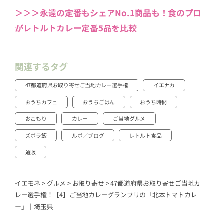
＞＞＞永遠の定番もシェアNo.1商品も！食のプロ
がレトルトカレー定番5品を比較
関連するタグ
47都道府県お取り寄せご当地カレー選手権
イエナカ
おうちカフェ
おうちごはん
おうち時間
おこもり
カレー
ご当地グルメ
ズボラ飯
ルポ／ブログ
レトルト食品
通販
イエモネ
>
グルメ
>
お取り寄せ
>
47都道府県お取り寄せご当地カ
レー選手権！【4】ご当地カレーグランプリの「北本トマトカレ
ー」｜埼玉県