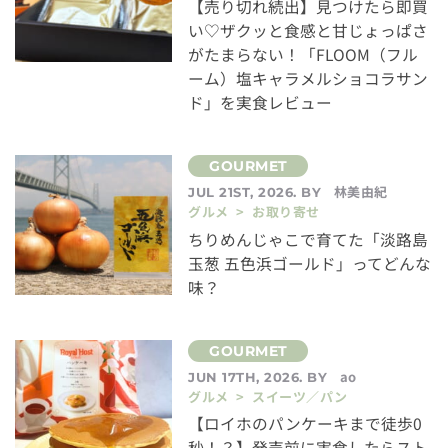
【売り切れ続出】見つけたら即買
い♡ザクッと食感と甘じょっぱさ
がたまらない！「FLOOM（フル
ーム）塩キャラメルショコラサン
ド」を実食レビュー
林美由紀
JUL 21ST, 2026. BY
グルメ > お取り寄せ
ちりめんじゃこで育てた「淡路島
玉葱 五色浜ゴールド」ってどんな
味？
ao
JUN 17TH, 2026. BY
グルメ > スイーツ／パン
【ロイホのパンケーキまで徒歩0
秒！？】発売前に実食したらスト