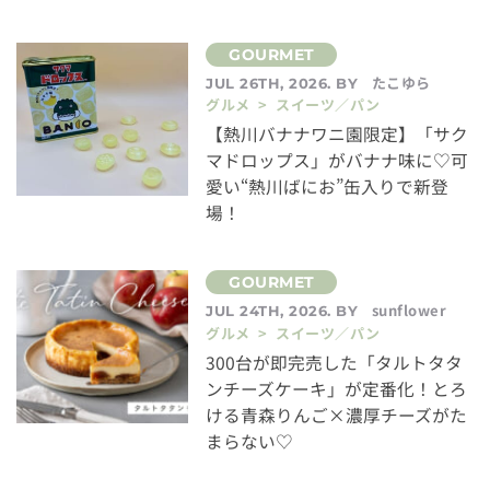
たこゆら
JUL 26TH, 2026. BY
グルメ > スイーツ／パン
【熱川バナナワニ園限定】「サク
マドロップス」がバナナ味に♡可
愛い“熱川ばにお”缶入りで新登
場！
sunflower
JUL 24TH, 2026. BY
グルメ > スイーツ／パン
300台が即完売した「タルトタタ
ンチーズケーキ」が定番化！とろ
ける青森りんご×濃厚チーズがた
まらない♡