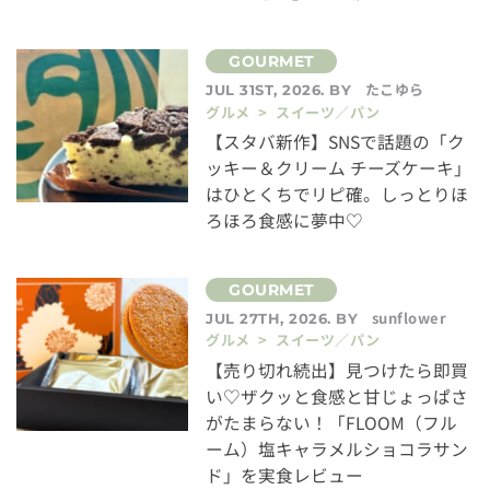
たこゆら
JUL 31ST, 2026. BY
グルメ > スイーツ／パン
【スタバ新作】SNSで話題の「ク
ッキー＆クリーム チーズケーキ」
はひとくちでリピ確。しっとりほ
ろほろ食感に夢中♡
sunflower
JUL 27TH, 2026. BY
グルメ > スイーツ／パン
【売り切れ続出】見つけたら即買
い♡ザクッと食感と甘じょっぱさ
がたまらない！「FLOOM（フル
ーム）塩キャラメルショコラサン
ド」を実食レビュー