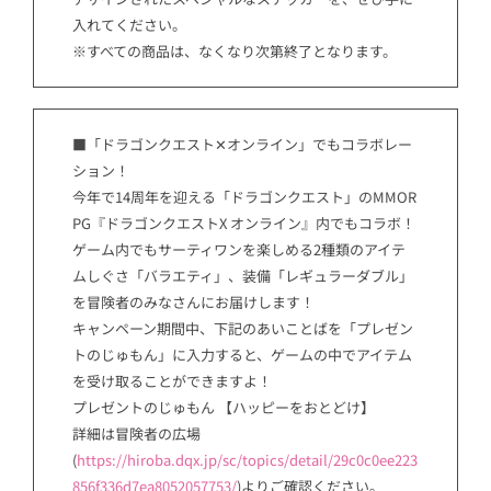
入れてください。
※すべての商品は、なくなり次第終了となります。
■「ドラゴンクエスト✕オンライン」でもコラボレー
ション！
今年で14周年を迎える「ドラゴンクエスト」のMMOR
PG『ドラゴンクエストX オンライン』内でもコラボ！
ゲーム内でもサーティワンを楽しめる2種類のアイテ
ムしぐさ「バラエティ」、装備「レギュラーダブル」
を冒険者のみなさんにお届けします！
キャンペーン期間中、下記のあいことばを「プレゼン
トのじゅもん」に入力すると、ゲームの中でアイテム
を受け取ることができますよ！
プレゼントのじゅもん 【ハッピーをおとどけ】
詳細は冒険者の広場
(
https://hiroba.dqx.jp/sc/topics/detail/29c0c0ee223
856f336d7ea8052057753/
)よりご確認ください。