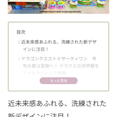
目次
1
近未来感あふれる、洗練された新デザ
インに注目！
2
ドラゴンクエスト×サーティワン 今
年の夏は冒険へ！ ドラクエの世界観を
アイスクリームで体験
もっと見る
2.1
かいしんのいちげき！ -ゴールデン
パインレモネード-
2.2
スライムたちがあらわれた! バトル
近未来感あふれる、洗練された
サンデー
新デザインに注目！
2.3
ドラゴンクエスト 40thセット