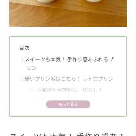
目次
1
スイーツも本気！ 手作り感あふれるプ
リン
2
硬いプリン派はこちら！ レトロプリン
2.1
添加物や保存料は一切なし！
2.2
値段は1個200円
もっと見る
3
とろとろ派はこっち！ とろみプリン
3.1
柔らかプリン派も納得の味わい♪