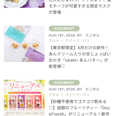
モチーフが可愛すぎる限定ラスク
が登場
たこゆら
AUG 1ST, 2026. BY
グルメ > スイーツ／パン
【東京駅限定】8月だけの新作！
あんクリーム入りの甘じょっぱい
おかき「okaki+ あんバター」が
新登場♡
たこゆら
AUG 1ST, 2026. BY
グルメ > スイーツ／パン
【砂糖不使用でゴクゴク飲める
♡】話題のフルーツティー「Doz
oFreesh」がリニューアル！新作