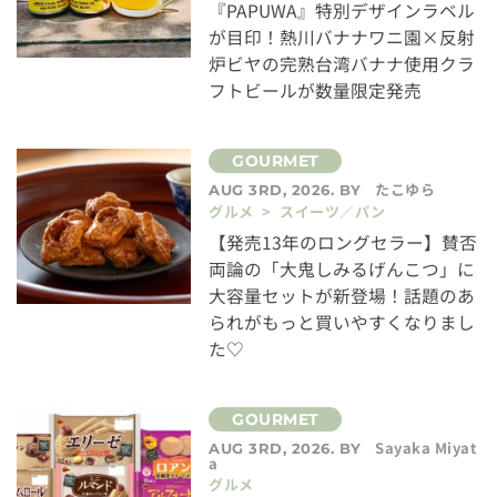
『PAPUWA』特別デザインラベル
が目印！熱川バナナワニ園×反射
炉ビヤの完熟台湾バナナ使用クラ
フトビールが数量限定発売
たこゆら
AUG 3RD, 2026. BY
グルメ > スイーツ／パン
【発売13年のロングセラー】賛否
両論の「大鬼しみるげんこつ」に
大容量セットが新登場！話題のあ
られがもっと買いやすくなりまし
た♡
Sayaka Miyat
AUG 3RD, 2026. BY
a
グルメ