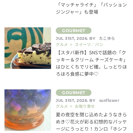
「マッチャライチ」「パッション
ジンジャー」も登場
たこゆら
JUL 31ST, 2026. BY
グルメ > スイーツ／パン
【スタバ新作】SNSで話題の「ク
ッキー＆クリーム チーズケーキ」
はひとくちでリピ確。しっとりほ
ろほろ食感に夢中♡
sunflower
JUL 31ST, 2026. BY
グルメ > お取り寄せ
夏の夜空を閉じ込めたようなきら
めき♡花火が彩る幻想的なパッケ
ージにうっとり！カンロ「ホシフ