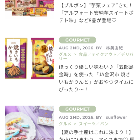
【ブルボン】“芋栗フェア”きた！
「アルフォート安納芋スイートポ
テト味」など8品が登場♡
林美由紀
AUG 2ND, 2026. BY
グルメ > 食品／テイクアウト／デリバ
リー
ほっくり優しい味わい♪「五郎島
金時」を使った「JA金沢市 焼き
いもかりんと」がおやつタイムに
ぴったり～！
sunflower
AUG 2ND, 2026. BY
グルメ > スイーツ／パン
【夏の手土産はこれに決まり！】
花火にひまわり、アイスまで♡ 夏