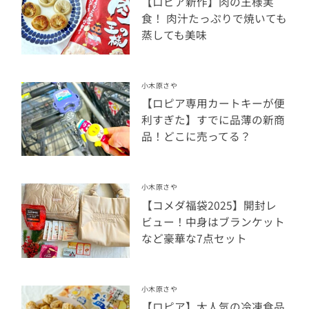
【ロピア新作】肉の王様実
食！ 肉汁たっぷりで焼いても
蒸しても美味
小木原さや
【ロピア専用カートキーが便
利すぎた】すでに品薄の新商
品！どこに売ってる？
小木原さや
【コメダ福袋2025】開封レ
ビュー！中身はブランケット
など豪華な7点セット
小木原さや
【ロピア】大人気の冷凍食品