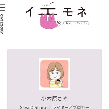
CATEGORY
小木原さや
Saya Ogihara
／ ライター／ブロガー