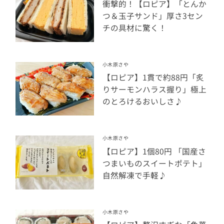
衝撃的！【ロピア】「とんか
つ＆玉子サンド」厚さ3セン
チの具材に驚く！
小木原さや
【ロピア】1貫で約88円「炙
りサーモンハラス握り」極上
のとろけるおいしさ♪
小木原さや
【ロピア】1個80円 「国産さ
つまいものスイートポテト」
自然解凍で手軽♪
小木原さや