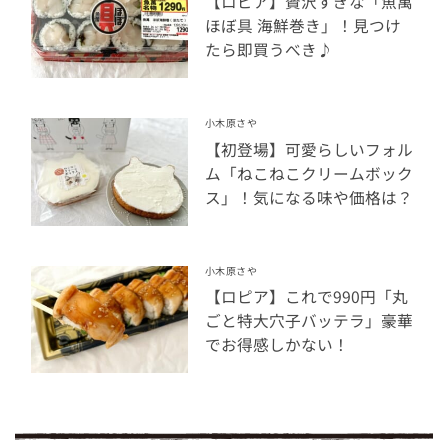
【ロピア】贅沢すぎな「魚萬
ほぼ具 海鮮巻き」！見つけ
たら即買うべき♪
小木原さや
【初登場】可愛らしいフォル
ム「ねこねこクリームボック
ス」！気になる味や価格は？
小木原さや
【ロピア】これで990円「丸
ごと特大穴子バッテラ」豪華
でお得感しかない！