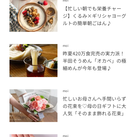
moi
【忙しい朝でも栄養チャー
ジ】くるみ×ギリシャヨーグ
ルトの簡単朝ごはん♪
moi
昨夏420万食完売の実力派！
半田そうめん「オカベ」の極
細めんが今年も登場♪
moi
忙しいお母さんへ手間いらず
の花束を♡母の日ギフトに大
人気「そのまま飾れる花束」
moi