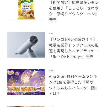
【期間限定】広島県産レモン
を使用♪『しっとり、さわや
か 厚切りバウムクーヘン』
発売
moi
【リンゴ1個分の軽さ！？】
軽量＆業界トップクラスの風
速を実現したヘアドライヤー
「Re・De Hairdry+」発売
moi
App Store無料ゲームランキ
ング1位を獲得した『闇カ
ワ！もふもふハムスター団』
とは？