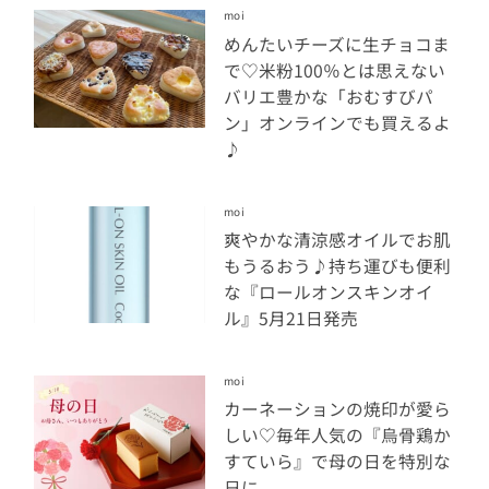
moi
めんたいチーズに生チョコま
で♡米粉100％とは思えない
バリエ豊かな「おむすびパ
ン」オンラインでも買えるよ
♪
moi
爽やかな清涼感オイルでお肌
もうるおう♪持ち運びも便利
な『ロールオンスキンオイ
ル』5月21日発売
moi
カーネーションの焼印が愛ら
しい♡毎年人気の『烏骨鶏か
すていら』で母の日を特別な
日に