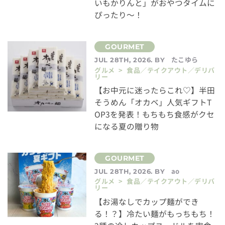
いもかりんと」がおやつタイムに
ぴったり～！
たこゆら
JUL 28TH, 2026. BY
グルメ > 食品／テイクアウト／デリバ
リー
【お中元に迷ったらこれ♡】半田
そうめん「オカベ」人気ギフトT
OP3を発表！もちもち食感がクセ
になる夏の贈り物
ao
JUL 28TH, 2026. BY
グルメ > 食品／テイクアウト／デリバ
リー
【お湯なしでカップ麺ができ
る！？】冷たい麺がもっちもち！