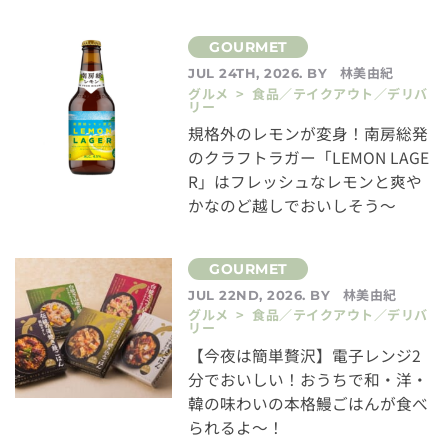
林美由紀
JUL 24TH, 2026. BY
グルメ > 食品／テイクアウト／デリバ
リー
規格外のレモンが変身！南房総発
のクラフトラガー「LEMON LAGE
R」はフレッシュなレモンと爽や
かなのど越しでおいしそう～
林美由紀
JUL 22ND, 2026. BY
グルメ > 食品／テイクアウト／デリバ
リー
【今夜は簡単贅沢】電子レンジ2
分でおいしい！おうちで和・洋・
韓の味わいの本格鰻ごはんが食べ
られるよ～！