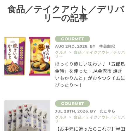
食品／テイクアウト／デリバ
リーの記事
林美由紀
AUG 2ND, 2026. BY
グルメ > 食品／テイクアウト／デリバ
リー
ほっくり優しい味わい♪「五郎島
金時」を使った「JA金沢市 焼き
いもかりんと」がおやつタイムに
ぴったり～！
たこゆら
JUL 28TH, 2026. BY
グルメ > 食品／テイクアウト／デリバ
リー
【お中元に迷ったらこれ♡】半田