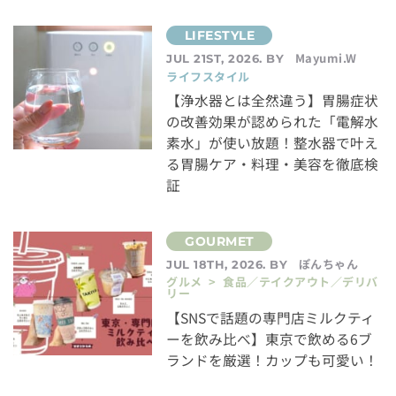
Mayumi.W
JUL 21ST, 2026. BY
ライフスタイル
【浄水器とは全然違う】胃腸症状
の改善効果が認められた「電解水
素水」が使い放題！整水器で叶え
る胃腸ケア・料理・美容を徹底検
証
ぽんちゃん
JUL 18TH, 2026. BY
グルメ > 食品／テイクアウト／デリバ
リー
【SNSで話題の専門店ミルクティ
ーを飲み比べ】東京で飲める6ブ
ランドを厳選！カップも可愛い！