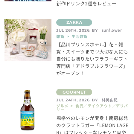
新作ドリンク2種をレビュー
sunflower
JUL 26TH, 2026. BY
雑貨 > 生活雑貨
【品川プリンスホテル】花・雑
貨・スイーツまで♡大切な人にも
自分にも贈りたいフラワーギフト
専門店「アドラブルフラワーズ」
がオープン！
林美由紀
JUL 24TH, 2026. BY
グルメ > 食品／テイクアウト／デリバ
リー
規格外のレモンが変身！南房総発
のクラフトラガー「LEMON LAGE
R」はフレッシュなレモンと爽や