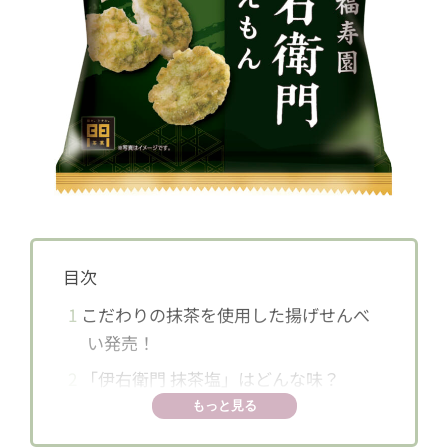
目次
1
こだわりの抹茶を使用した揚げせんべ
い発売！
2
「伊右衛門 抹茶塩」はどんな味？
もっと見る