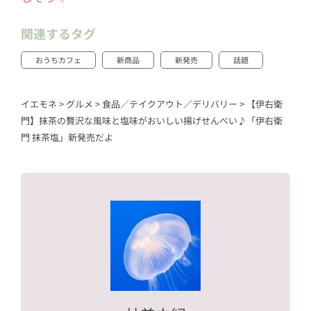
関連するタグ
おうちカフェ
新商品
新発売
話題
イエモネ
>
グルメ
>
食品／テイクアウト／デリバリー
>
【伊右衛
門】抹茶の贅沢な風味と塩味がおいしい揚げせんべい♪「伊右衛
門 抹茶塩」新発売だよ