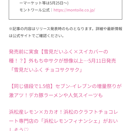
ーマーケット等は5月25日～)
モントワール公式：
https://montoile.co.jp/
※記事の内容はリリース発表時のものとなります。詳細や最新情報
は公式サイトでご確認ください。
発売前に実食【雪見だいふく×スイカバーの
種！？】外もち中サクが想像以上…5月11日発売
「雪見だいふく チョコサクサク」
【同じ値段で1.5倍】セブン-イレブンの増量祭りが
激アツ！デカ豚ラーメンや人気スイーツも
浜松産レモン×カカオ！浜松のクラフトチョコレ
ート専門店の「浜松レモンフィナンシェ」がおい
しそう♡