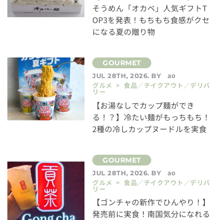
そうめん「オカベ」人気ギフトT
OP3を発表！もちもち食感がクセ
になる夏の贈り物
ao
JUL 28TH, 2026. BY
グルメ > 食品／テイクアウト／デリバ
リー
【お湯なしでカップ麺ができ
る！？】冷たい麺がもっちもち！
2種の冷しカップヌードルを実食
ao
JUL 28TH, 2026. BY
グルメ > 食品／テイクアウト／デリバ
リー
【ゴンチャの新作でひんやり！】
発売前に実食！南国気分になれる