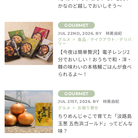
かなのど越しでおいしそう～
林美由紀
JUL 22ND, 2026. BY
グルメ > 食品／テイクアウト／デリバ
リー
【今夜は簡単贅沢】電子レンジ2
分でおいしい！おうちで和・洋・
韓の味わいの本格鰻ごはんが食べ
られるよ～！
林美由紀
JUL 21ST, 2026. BY
グルメ > お取り寄せ
ちりめんじゃこで育てた「淡路島
玉葱 五色浜ゴールド」ってどんな
味？